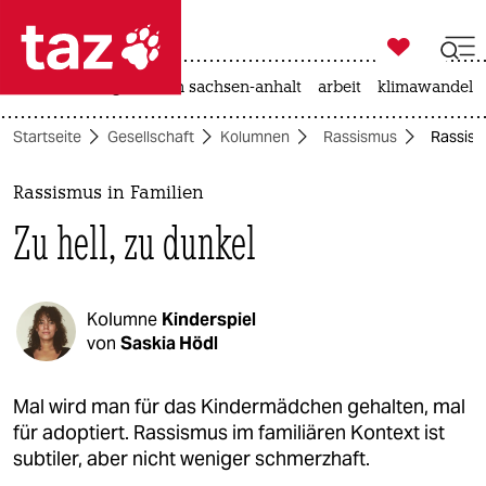

taz zahl ich
hitze
landtagswahl in sachsen-anhalt
arbeit
klimawandel

taz zahl ich
Startseite
Gesellschaft
Kolumnen
Rassismus
Rassismu
taz zahl ich
themen
Rassismus in Familien
Zu hell, zu dunkel
politik
öko
Kolumne
Kinderspiel
gesellschaft
von
Saskia Hödl
kultur
Mal wird man für das Kindermädchen gehalten, mal
für adoptiert. Rassismus im familiären Kontext ist
sport
subtiler, aber nicht weniger schmerzhaft.