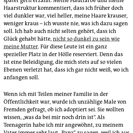
später gern erzählt. Meine Hautfarbe und meine
Haarstruktur kommentiert, dass ich früher doch
viel dunkler war, viel heller, meine Haare krauser,
weniger kraus – ich wusste nie, was ich dazu sagen
soll. Ich hab auch nicht selten gehört, dass ich
Glück gehabt hätte,
nicht so dunkel zu sein wie
meine Mutter
. Für diese Leute ist ein ganz
spezieller Platz in der Hölle reserviert. Denn das
ist eine Beleidigung, die mich stets auf so vielen
Ebenen verletzt hat, dass ich gar nicht weiß, wo ich
anfangen soll.
Wenn ich mit Teilen meiner Familie in der
Öffentlichkeit war, wurde ich unzählige Male von
Fremden gefragt, ob ich adoptiert sei. Sie wollten
wissen, „was da bei mir noch drin ist“. Als
Teenagerin habe ich mir angewöhnt, zu meinem
Vater immer sehr laut „Papa“ zu sagen, weil ich aus