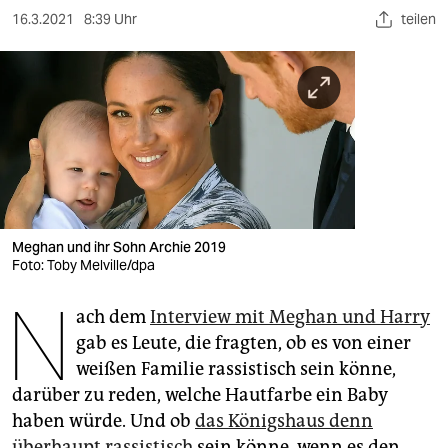
berlin
16.3.2021
8:39 Uhr
teilen
nord
wahrheit
verlag
verlag
veranstaltungen
Meghan und ihr Sohn Archie 2019
shop
Foto: Toby Melville/dpa
fragen & hilfe
N
ach dem
Interview mit Meghan und Harry
unterstützen
gab es Leute, die fragten, ob es von einer
weißen Familie rassistisch sein könne,
abo
darüber zu reden, welche Hautfarbe ein Baby
genossenschaft
haben würde. Und ob
das Königshaus denn
überhaupt rassistisch
sein könne, wenn es den