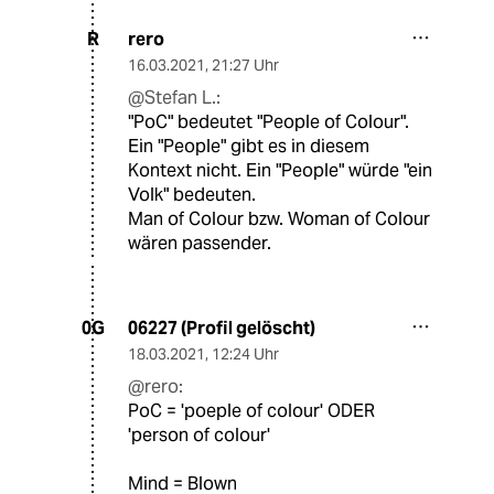
rero
R
16.03.2021
,
21:27 Uhr
@Stefan L.:
"PoC" bedeutet "People of Colour".
Ein "People" gibt es in diesem
Kontext nicht. Ein "People" würde "ein
Volk" bedeuten.
Man of Colour bzw. Woman of Colour
wären passender.
06227 (Profil gelöscht)
0G
18.03.2021
,
12:24 Uhr
@rero:
PoC = 'poeple of colour' ODER
'person of colour'
Mind = Blown