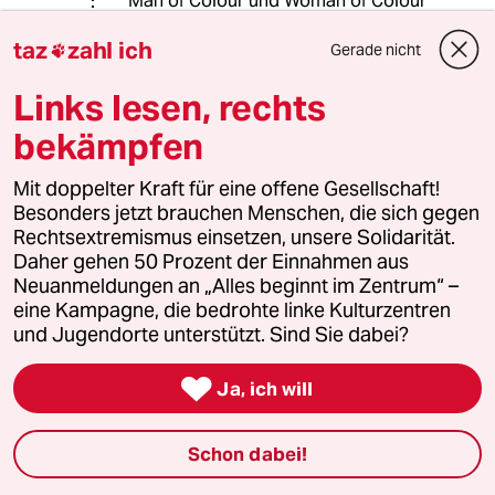
Man of Colour und Woman of Colour
sinbd auch gängige Begriff.
taz
zahl ich
Gerade nicht

Links lesen, rechts
Lowandorder
bekämpfen
18.03.2021
,
16:48 Uhr
@rero:
Mit doppelter Kraft für eine offene Gesellschaft!
Gebräuchlich. So so.
Besonders jetzt brauchen Menschen, die sich gegen
Sorry. Aber da kann ich mir meinen
Rechtsextremismus einsetzen, unsere Solidarität.
🎷-Freund James auf “Tagen der
Daher gehen 50 Prozent der Einnahmen aus
Neuen Musik“ Mitte der 90er nicht
Neuanmeldungen an „Alles beginnt im Zentrum“ –
verkneifen.
eine Kampagne, die bedrohte linke Kulturzentren
und Jugendorte unterstützt. Sind Sie dabei?
Der - als ich mich mit “Farbiger“
einschleimen wollte. Mich im

breitesten Darmhessisch
Ja, ich will
anfensterte:“Wie? Farbig? Bist du
etwa nicht farbig? Ich bin n
Schon dabei!
Schwatter - n (N-Wort, die
Redaktion)!“ (dabei ist er als