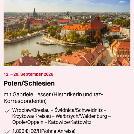
12. – 20. September 2026
Polen/Schlesien
mit Gabriele Lesser (HIstorikerin und taz-
Korrespondentin)
Wrocław/Breslau – Świdnica/Schweidnitz –
Krzyżowa/Kreisau – Wałbrzych/Waldenburg –
Opole/Oppeln – Katowice/Kattowitz
1.890 € (DZ/HP/ohne Anreise)