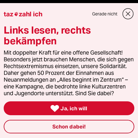
Kultur
taz
zahl ich
Gerade nicht

Sport
Links lesen, rechts
Berlin
bekämpfen
Nord
Mit doppelter Kraft für eine offene Gesellschaft!
Besonders jetzt brauchen Menschen, die sich gegen
Rechtsextremismus einsetzen, unsere Solidarität.
Wahrheit
Daher gehen 50 Prozent der Einnahmen aus
Neuanmeldungen an „Alles beginnt im Zentrum“ –
eine Kampagne, die bedrohte linke Kulturzentren
und Jugendorte unterstützt. Sind Sie dabei?
Themen

Ja, ich will
Hitze
Schon dabei!
Krieg in der Ukraine