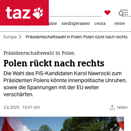

taz zahl ich
hitze
krieg in der ukraine
niedrigwasser
ceuta
rente

taz zahl ich
Europa
Präsidentschaftswahl in Polen: Polen rückt nach rechts
taz zahl ich
themen
Präsidentschaftswahl in Polen
Polen rückt nach rechts
politik
Die Wahl des PiS-Kandidaten Karol Nawrocki zum
öko
Präsidenten Polens könnte innenpolitische Unruhen,
sowie die Spannungen mit der EU weiter
gesellschaft
verschärfen.
kultur
2.6.2025
19:47 Uhr
teilen
sport