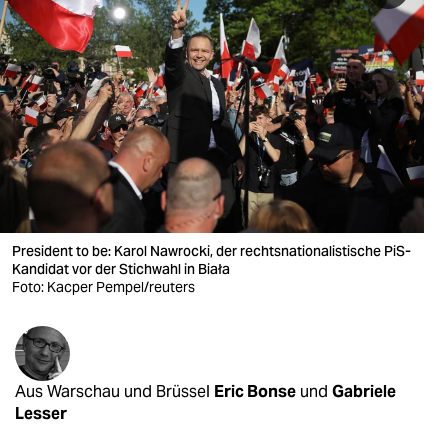
berlin
nord
wahrheit
verlag
verlag
veranstaltungen
President to be: Karol Nawrocki, der rechtsnationalistische PiS-
shop
Kandidat vor der Stichwahl in Biała
Foto: Kacper Pempel/reuters
fragen & hilfe
unterstützen
abo
Aus Warschau und Brüssel
Eric Bonse
und
Gabriele
genossenschaft
Lesser