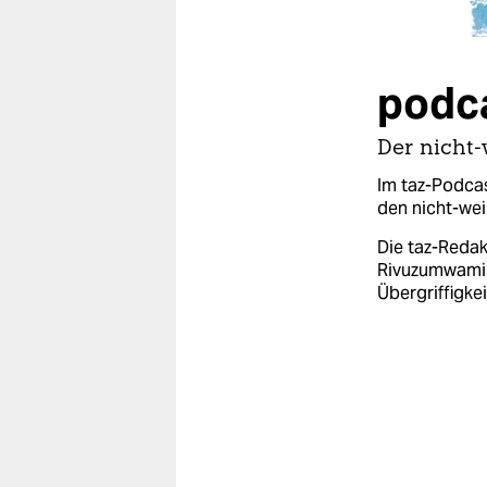
berlin
nord
podca
wahrheit
verlag
Der nicht-
Im taz-Podcas
verlag
den nicht-wei
veranstaltungen
Die taz-Redak
Rivuzumwami 
shop
Übergriffigke
fragen & hilfe
unterstützen
abo
genossenschaft