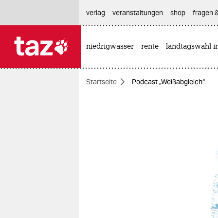
hautnavigation anspringen
hauptinhalt anspringen
footer anspringen
verlag
veranstaltungen
shop
fragen &
niedrigwasser
rente
landtagswahl i

taz zahl ich
taz zahl ich
Startseite
Podcast „Weißabgleich“
themen
politik
öko
gesellschaft
kultur
sport