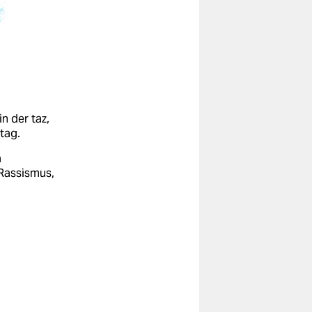
n der taz,
tag.
a
Rassismus,