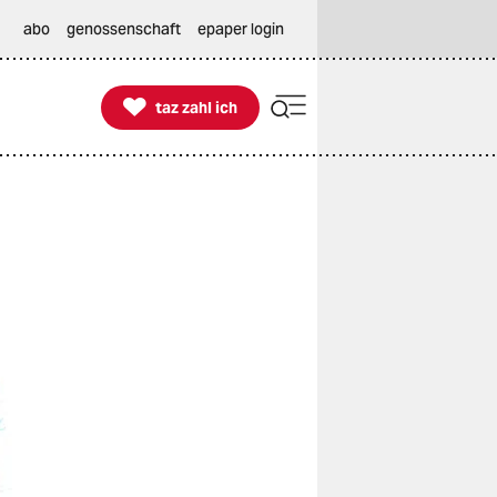
abo
genossenschaft
epaper login

taz zahl ich
taz zahl ich