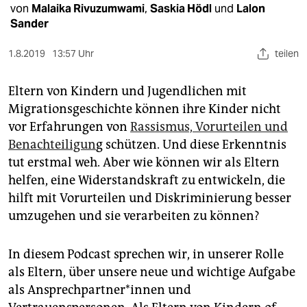
epaper login
von
Malaika Rivuzumwami
,
Saskia Hödl
und
Lalon
Sander
1.8.2019
13:57 Uhr
teilen
Eltern von Kindern und Jugendlichen mit
Migrationsgeschichte können ihre Kinder nicht
vor Erfahrungen von
Rassismus, Vorurteilen und
Benachteiligun
g schützen. Und diese Erkenntnis
tut erstmal weh. Aber wie können wir als Eltern
helfen, eine Widerstandskraft zu entwickeln, die
hilft mit Vorurteilen und Diskriminierung besser
umzugehen und sie verarbeiten zu können?
In diesem Podcast sprechen wir, in unserer Rolle
als Eltern, über unsere neue und wichtige Aufgabe
als An­sprech­part­ne­r*in­nen und