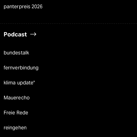
panterpreis 2026
Podcast
bundestalk
fernverbindung
klima update°
Mauerecho
Freie Rede
reingehen