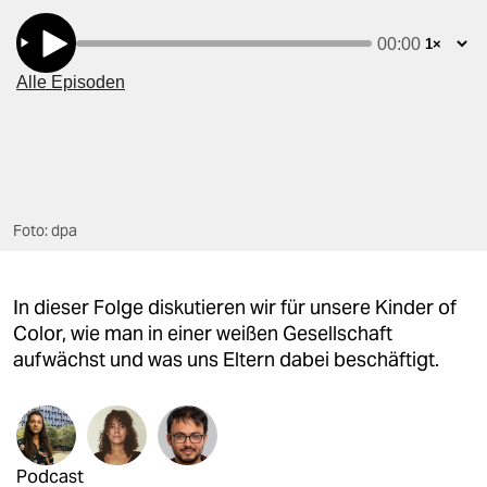
berlin
nord
wahrheit
verlag
verlag
Foto: dpa
veranstaltungen
shop
In dieser Folge diskutieren wir für unsere Kinder of
fragen & hilfe
Color, wie man in einer weißen Gesellschaft
aufwächst und was uns Eltern dabei beschäftigt.
unterstützen
abo
genossenschaft
Podcast