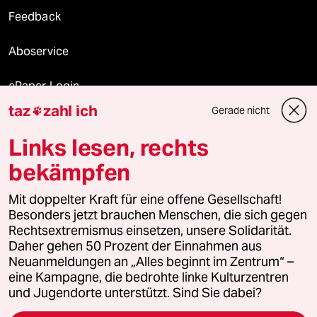
Feedback
Aboservice
ePaper Login
taz
zahl ich
Gerade nicht

Downloads für Abonnierende
Links lesen, rechts
bekämpfen
© 2026 taz Verlags und Vertriebs GmbH
Mit doppelter Kraft für eine offene Gesellschaft!
Alle Rechte vorbehalten. Bei rechtlichen Fragen oder für Genehmigungen
wenden Sie sich bitte an
lizenzen@taz.de
Besonders jetzt brauchen Menschen, die sich gegen
Rechtsextremismus einsetzen, unsere Solidarität.
Daher gehen 50 Prozent der Einnahmen aus
Feedback
Redaktionsstatut
Kommune-Richtlinien
KI-
Neuanmeldungen an „Alles beginnt im Zentrum“ –
eine Kampagne, die bedrohte linke Kulturzentren
Leitlinie
Informant
Datenschutz
Impressum
AGB
und Jugendorte unterstützt. Sind Sie dabei?