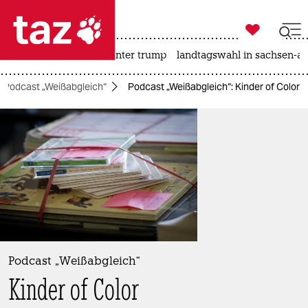

taz zahl ich
nahost-konflikt
usa unter trump
landtagswahl in sachsen-an

taz zahl ich
Podcast „Weißabgleich“
Podcast „Weißabgleich“: Kinder of Color
taz zahl ich
themen
politik
öko
gesellschaft
kultur
Podcast „Weißabgleich“
Kinder of Color
sport