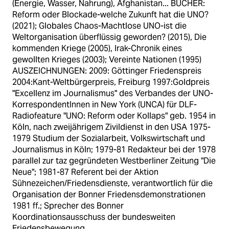
(Energie, Wasser, Nahrung), Afghanistan... BÜCHER:
Reform oder Blockade-welche Zukunft hat die UNO?
(2021); Globales Chaos-Machtlose UNO-ist die
Weltorganisation überflüssig geworden? (2015), Die
kommenden Kriege (2005), Irak-Chronik eines
gewollten Krieges (2003); Vereinte Nationen (1995)
AUSZEICHNUNGEN: 2009: Göttinger Friedenspreis
2004:Kant-Weltbürgerpreis, Freiburg 1997:Goldpreis
"Excellenz im Journalismus" des Verbandes der UNO-
KorrespondentInnen in New York (UNCA) für DLF-
Radiofeature "UNO: Reform oder Kollaps" geb. 1954 in
Köln, nach zweijährigem Zivildienst in den USA 1975-
1979 Studium der Sozialarbeit, Volkswirtschaft und
Journalismus in Köln; 1979-81 Redakteur bei der 1978
parallel zur taz gegründeten Westberliner Zeitung "Die
Neue"; 1981-87 Referent bei der Aktion
Sühnezeichen/Friedensdienste, verantwortlich für die
Organisation der Bonner Friedensdemonstrationen
1981 ff.; Sprecher des Bonner
Koordinationsausschuss der bundesweiten
Friedensbewegung.