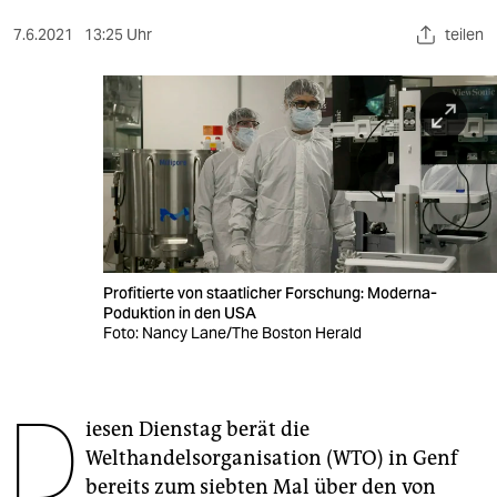
berlin
7.6.2021
13:25 Uhr
teilen
nord
wahrheit
verlag
verlag
veranstaltungen
shop
Profitierte von staatlicher Forschung: Moderna-
Poduktion in den USA
fragen & hilfe
Foto: Nancy Lane/The Boston Herald
unterstützen
D
abo
iesen Dienstag berät die
Welthandelsorganisation (WTO) in Genf
genossenschaft
bereits zum siebten Mal über den von