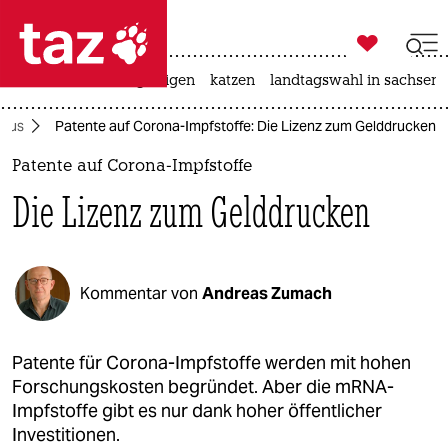

taz zahl ich
ceuta
hitze
bergsteigen
katzen
landtagswahl in sachsen-

taz zahl ich
irus
Patente auf Corona-Impfstoffe: Die Lizenz zum Gelddrucken
taz zahl ich
Patente auf Corona-Impfstoffe
themen
Die Lizenz zum Gelddrucken
politik
öko
Kommentar von
Andreas Zumach
gesellschaft
kultur
Patente für Corona-Impfstoffe werden mit hohen
Forschungskosten begründet. Aber die mRNA-
sport
Impfstoffe gibt es nur dank hoher öffentlicher
Investitionen.