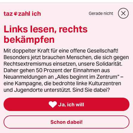
Wie oft ist die Politik daran schuld, da plötzlich
andere Dinge gewünscht sind. Ich hab das
taz
zahl ich
Gerade nicht

persönlich erlebt, als ein Forschungsprojekt
beendet werden musste, das zusammen mit
Links lesen, rechts
Industriepartnern vorangetrieben worden war
bekämpfen
und plötzlich die Politik die gesetzlichen
Rahmenbedinungen massiv in eine andere
Mit doppelter Kraft für eine offene Gesellschaft!
Richtung lenkte. Ein anderes
Besonders jetzt brauchen Menschen, die sich gegen
Forschungsgebiet, die Batterieforschung
Rechtsextremismus einsetzen, unsere Solidarität.
wurde eingestellt, da für das fördernde BMVg
Daher gehen 50 Prozent der Einnahmen aus
die Gelder gestrichen wurden (Ja, auch das
Neuanmeldungen an „Alles beginnt im Zentrum“ –
Militär fördert manchmal so tolle Sachen, die
eine Kampagne, die bedrohte linke Kulturzentren
heute jeder nutzen will, wie Lithium-Akkus). Das
und Jugendorte unterstützt. Sind Sie dabei?
Startup und die Initiatoren verloren damals viel
Geld.

Ja, ich will
Schon dabei!
Karl Kraus
KK
08.06.2021
,
13:02 Uhr