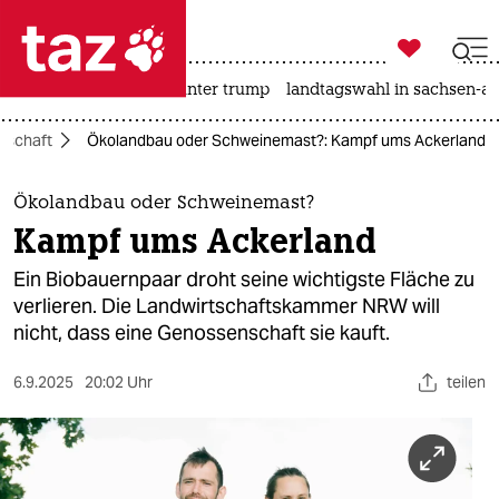

taz zahl ich
nahost-konflikt
usa unter trump
landtagswahl in sachsen-an

taz zahl ich
tschaft
Ökolandbau oder Schweinemast?: Kampf ums Ackerland
taz zahl ich
themen
Ökolandbau oder Schweinemast?
Kampf ums Ackerland
politik
Ein Biobauernpaar droht seine wichtigste Fläche zu
öko
verlieren. Die Landwirtschaftskammer NRW will
nicht, dass eine Genossenschaft sie kauft.
gesellschaft
6.9.2025
20:02 Uhr
teilen
kultur
sport