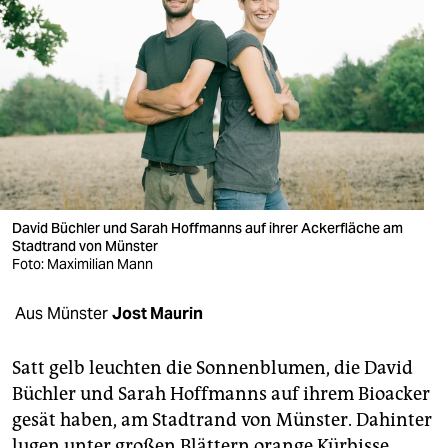
berlin
nord
wahrheit
verlag
verlag
veranstaltungen
David Büchler und Sarah Hoffmanns auf ihrer Ackerfläche am
Stadtrand von Münster
shop
Foto: Maximilian Mann
fragen & hilfe
Aus Münster
Jost Maurin
unterstützen
Satt gelb leuchten die Sonnenblumen, die David
abo
Büchler und Sarah Hoffmanns auf ihrem Bio­acker
genossenschaft
gesät haben, am Stadtrand von Münster. Dahinter
lugen unter großen Blättern orange Kürbisse