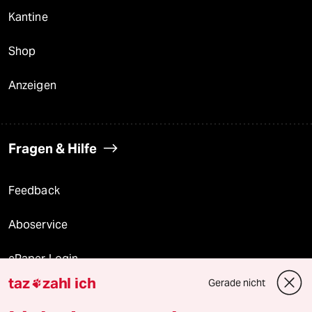
Kantine
Shop
Anzeigen
Fragen & Hilfe
Feedback
Aboservice
ePaper Login
taz
zahl ich
Gerade nicht

Downloads für Abonnierende