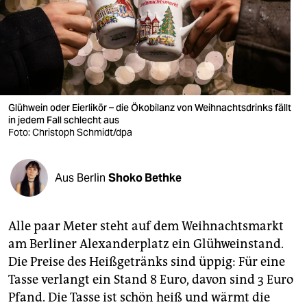
berlin
nord
wahrheit
verlag
Glühwein oder Eierlikör – die Ökobilanz von Weihnachtsdrinks fällt
verlag
in jedem Fall schlecht aus
Foto: Christoph Schmidt/dpa
veranstaltungen
shop
Aus Berlin
Shoko Bethke
fragen & hilfe
Alle paar Meter steht auf dem Weihnachtsmarkt
unterstützen
am Berliner Alexanderplatz ein Glühweinstand.
abo
Die Preise des Heißgetränks sind üppig: Für eine
Tasse verlangt ein Stand 8 Euro, davon sind 3 Euro
genossenschaft
Pfand. Die Tasse ist schön heiß und wärmt die