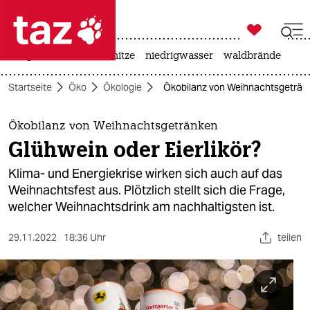

taz zahl ich
krieg in der ukraine
hitze
niedrigwasser
waldbrände

taz zahl ich
Startseite
Öko
Ökologie
Ökobilanz von Weihnachtsgetränke
taz zahl ich
themen
Ökobilanz von Weihnachtsgetränken
Glühwein oder Eierlikör?
politik
Klima- und Energiekrise wirken sich auch auf das
öko
Weihnachtsfest aus. Plötzlich stellt sich die Frage,
welcher Weihnachtsdrink am nachhaltigsten ist.
gesellschaft
29.11.2022
18:36 Uhr
teilen
kultur
sport