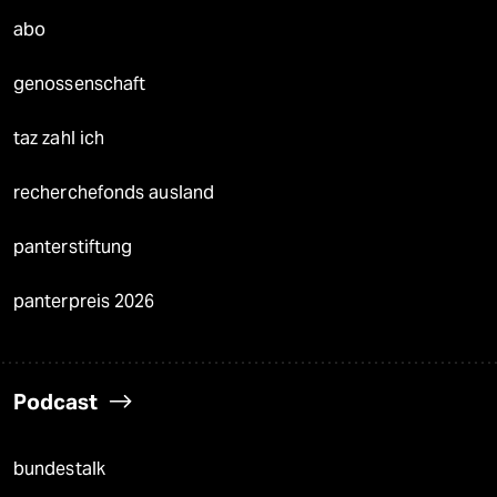
abo
genossenschaft
taz zahl ich
recherchefonds ausland
panterstiftung
panterpreis 2026
Podcast
bundestalk