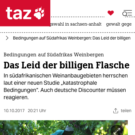

taz zahl ich
hitze
surfen
landtagswahl in sachsen-anhalt
gewalt gegen

taz zahl ich
ie
Bedingungen auf Südafrikas Weinbergen: Das Leid der billigen F
taz zahl ich
themen
Bedingungen auf Südafrikas Weinbergen
Das Leid der billigen Flasche
politik
In südafrikanischen Weinanbaugebieten herrschen
öko
laut einer neuen Studie „katastrophale
Bedingungen“. Auch deutsche Discounter müssen
gesellschaft
reagieren.
kultur
10.10.2017
20:21 Uhr
teilen
sport