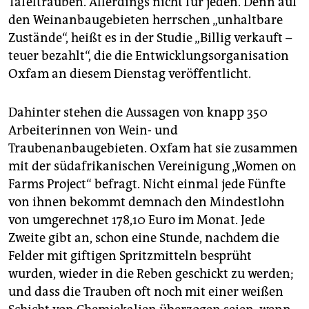
Tafeltrauben. Allerdings nicht für jeden. Denn auf
epaper login
den Weinanbaugebieten herrschen „unhaltbare
Zustände“, heißt es in der Studie „Billig verkauft –
teuer bezahlt“, die die Entwicklungsorganisation
Oxfam an diesem Dienstag veröffentlicht.
Dahinter stehen die Aussagen von knapp 350
Arbeiterinnen von Wein- und
Traubenanbaugebieten. Oxfam hat sie zusammen
mit der südafrikanischen Vereinigung „Women on
Farms Project“ befragt. Nicht einmal jede Fünfte
von ihnen bekommt demnach den Mindestlohn
von umgerechnet 178,10 Euro im Monat. Jede
Zweite gibt an, schon eine Stunde, nachdem die
Felder mit giftigen Spritzmitteln besprüht
wurden, wieder in die Reben geschickt zu werden;
und dass die Trauben oft noch mit einer weißen