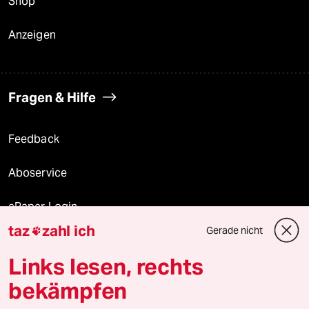
Shop
Anzeigen
Fragen & Hilfe
Feedback
Aboservice
ePaper Login
taz
zahl ich
Gerade nicht

Downloads für Abonnierende
Links lesen, rechts
bekämpfen
© 2026 taz Verlags und Vertriebs GmbH