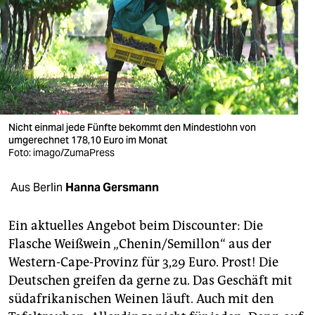
berlin
nord
wahrheit
verlag
verlag
Nicht einmal jede Fünfte bekommt den Mindestlohn von
umgerechnet 178,10 Euro im Monat
veranstaltungen
Foto: imago/ZumaPress
shop
Aus Berlin
Hanna Gersmann
fragen & hilfe
Ein aktuelles Angebot beim Discounter: Die
unterstützen
Flasche Weißwein „Chenin/Semillon“ aus der
Western-Cape-Provinz für 3,29 Euro. Prost! Die
abo
Deutschen greifen da gerne zu. Das Geschäft mit
genossenschaft
südafrikanischen Weinen läuft. Auch mit den