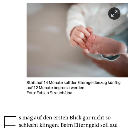
berlin
nord
wahrheit
verlag
verlag
veranstaltungen
shop
Statt auf 14 Monate soll der Elterngeldbezug künftig
fragen & hilfe
auf 12 Monate begrenzt werden
Foto: Fabian Strauch/dpa
unterstützen
abo
E
s mag auf den ersten Blick gar nicht so
genossenschaft
schlecht klingen: Beim Elterngeld soll auf