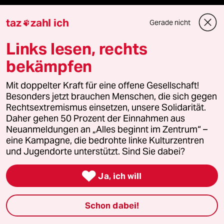
taz
zahl ich
Gerade nicht

Mehr taz Angebote
Links lesen, rechts
Reisen
bekämpfen
Kantine
Mit doppelter Kraft für eine offene Gesellschaft!
Besonders jetzt brauchen Menschen, die sich gegen
Rechtsextremismus einsetzen, unsere Solidarität.
Shop
Daher gehen 50 Prozent der Einnahmen aus
Neuanmeldungen an „Alles beginnt im Zentrum“ –
Anzeigen
eine Kampagne, die bedrohte linke Kulturzentren
und Jugendorte unterstützt. Sind Sie dabei?

Ja, ich will
Fragen & Hilfe
Schon dabei!
Feedback