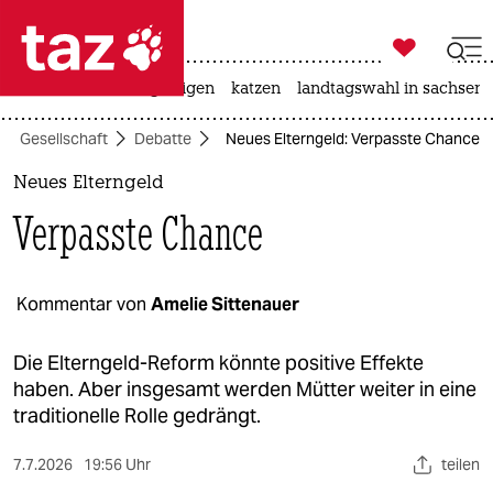

taz zahl ich
ceuta
hitze
bergsteigen
katzen
landtagswahl in sachsen-

taz zahl ich
Gesellschaft
Debatte
Neues Elterngeld: Verpasste Chance
taz zahl ich
Neues Elterngeld
themen
Verpasste Chance
politik
öko
Kommentar von
Amelie Sittenauer
gesellschaft
Die Elterngeld-Reform könnte positive Effekte
haben. Aber insgesamt werden Mütter weiter in eine
kultur
traditionelle Rolle gedrängt.
sport
7.7.2026
19:56 Uhr
teilen