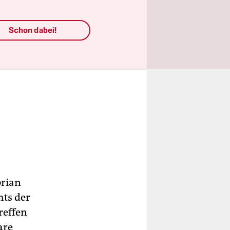
Schon dabei!
orian
hts der
reffen
are