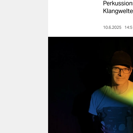
berlin
Perkussion
Klangwelte
nord
wahrheit
10.6.2025
14:5
verlag
verlag
veranstaltungen
shop
fragen & hilfe
unterstützen
abo
genossenschaft