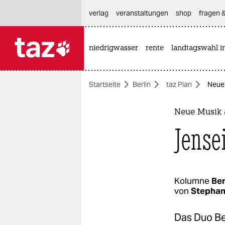
hautnavigation anspringen
hauptinhalt anspringen
footer anspringen
verlag
veranstaltungen
shop
fragen &
niedrigwasser
rente
landtagswahl i

taz zahl ich
taz zahl ich
Startseite
Berlin
taz Plan
Neue 
themen
politik
Neue Musik 
Jensei
öko
gesellschaft
kultur
Kolumne
Ber
von
Stephan
sport
Das Duo Be