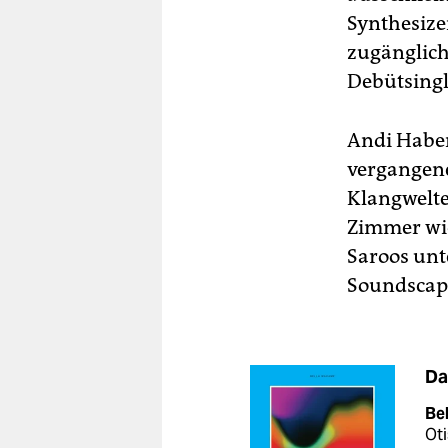
Synthesize
zugänglich
Debütsingl
Andi Haberl
vergangene
Klangwelte
Zimmer wi
Saroos unt
Soundscape
Da
Be
Oti