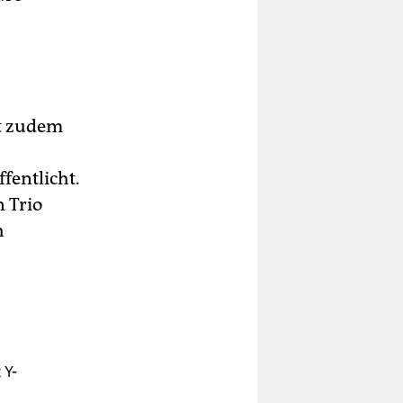
t zudem
fentlicht.
 Trio
h
 Y-