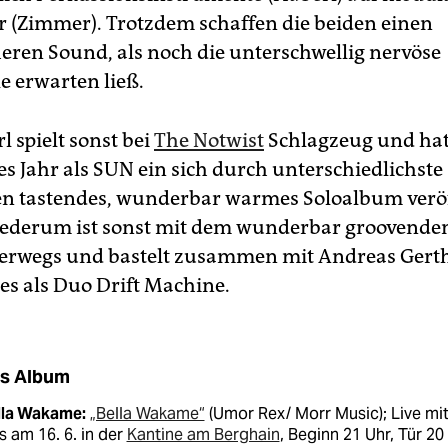
r (Zimmer). Trotzdem schaffen die beiden einen
eren Sound, als noch die unterschwellig nervöse
e erwarten ließ.
 spielt sonst bei
The Notwist
Schlagzeug und ha
s Jahr als SUN ein sich durch unterschiedlichste
n tastendes, wunderbar warmes Soloalbum veröf
ederum ist sonst mit dem wunderbar groovenden
erwegs und bastelt zusammen mit Andreas Gert
s als Duo Drift Machine.
s Album
lla Wakame:
„Bella Wakame“
(Umor Rex/ Morr Music); Live mit
s am 16. 6. in der
Kantine am Berghain
, Beginn 21 Uhr, Tür 20