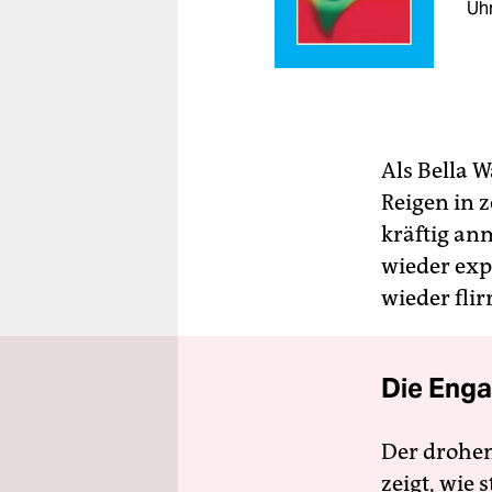
Uh
Als Bella 
Reigen in z
kräftig an
wieder exp
wieder fli
Die Enga
Der drohe
zeigt, wie