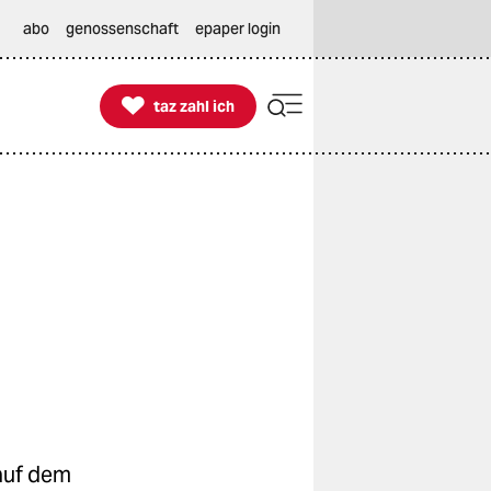
abo
genossenschaft
epaper login

taz zahl ich
taz zahl ich
auf dem