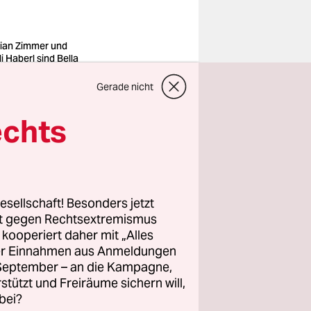
rian Zimmer und
i Haberl sind Bella
kame
o: Promo
Gerade nicht
echts
in erstes
2“: einem
en
ten
esellschaft! Besonders jetzt
, um
rt gegen Rechtsextremismus
n aufgelöst
z kooperiert daher mit „Alles
r als in
ller Einnahmen aus Anmeldungen
. September – an die Kampagne,
rstützt und Freiräume sichern will,
bei?