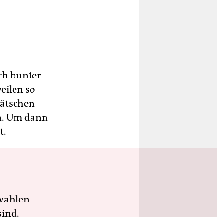
ch bunter
eilen so
rätschen
en. Um dann
t.
wahlen
sind.