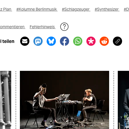
az Plan
#Kolumne Berlinmusik
#Schlagzeuger
#Synthesizer
#D
ommentieren
Fehlerhinweis
 teilen