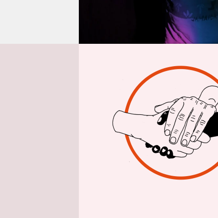
epaper login
V
or 
Leb
Stü
Augenblick
entwickelt
herauszufi
werden kön
unserer ird