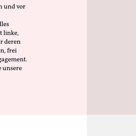
h und vor
lles
 linke,
ür deren
n, frei
ngagement.
e unsere