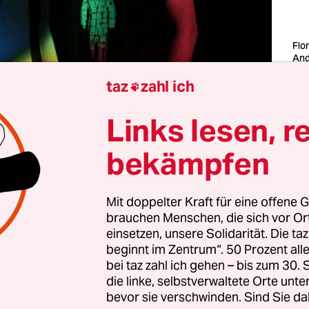
Flo
And
Wa
taz
zahl ich
Fot

Links lesen, r
zwei Jahren gab das Berliner Duo
Bella Wakame
e
enszeichen, in Gestalt der Single „Toutpartout PT
bekämpfen
ck, welches klingt, als ob Ebbe und Flut im gleich
 stattfinden – was durchaus hypnotische Qualitä
Mit doppelter Kraft für eine offene G
. Und genaues Zuhören erzwingt – und sei es nur
brauchen Menschen, die sich vor O
nden, wie solche physikalischen Unmöglichkeite
einsetzen, unsere Solidarität. Die ta
nten. Zum Glück geht in Klangwelten ja weit meh
beginnt im Zentrum“. 50 Prozent a
bei taz zahl ich gehen – bis zum 30
ischen Realität.
die linke, selbstverwaltete Orte unte
bevor sie verschwinden. Sind Sie da