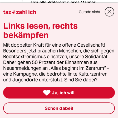
sexuelle Präferenz dieses Mannes
beurteilen.
taz
zahl ich
Gerade nicht

Links lesen, rechts
Karavanserai
K
bekämpfen
15.08.2018
,
14:15 Uhr
Wenn unsere Medien nun auch noch jeden
Mit doppelter Kraft für eine offene Gesellschaft!
zweiten Asylbescheid in Sarajewo oder Wien
Besonders jetzt brauchen Menschen, die sich gegen
kommentieren, nur um der Quote willen, dann
Rechtsextremismus einsetzen, unsere Solidarität.
machen sie sich vollends zum Cheflobbyisten
Daher gehen 50 Prozent der Einnahmen aus
der AfD. Noch weit vor Horst Seehofer. Hat
Neuanmeldungen an „Alles beginnt im Zentrum“ –
unser Land nicht größere Probleme?
eine Kampagne, die bedrohte linke Kulturzentren
und Jugendorte unterstützt. Sind Sie dabei?

Ja, ich will
Age Krüger
AK
15.08.2018
,
14:30 Uhr
Schon dabei!
@Karavanserai:
Die taz erscheint in deutscher