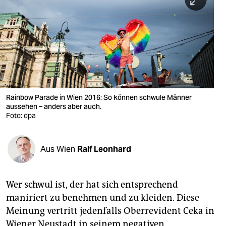
berlin
nord
wahrheit
verlag
verlag
Rainbow Parade in Wien 2016: So können schwule Männer
aussehen – anders aber auch.
veranstaltungen
Foto: dpa
shop
fragen & hilfe
Aus Wien
Ralf Leonhard
unterstützen
Wer schwul ist, der hat sich entsprechend
abo
maniriert zu benehmen und zu kleiden. Diese
genossenschaft
Meinung vertritt jedenfalls Oberrevident Ceka in
Wiener Neustadt in seinem negativen