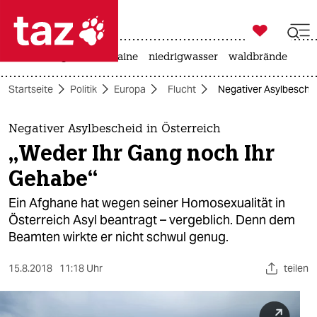

taz zahl ich
hitze
krieg in der ukraine
niedrigwasser
waldbrände

taz zahl ich
Startseite
Politik
Europa
Flucht
Negativer Asylbeschei
taz zahl ich
themen
Negativer Asylbescheid in Österreich
„Weder Ihr Gang noch Ihr
politik
Gehabe“
öko
Ein Afghane hat wegen seiner Homosexualität in
Österreich Asyl beantragt – vergeblich. Denn dem
gesellschaft
Beamten wirkte er nicht schwul genug.
kultur
15.8.2018
11:18 Uhr
teilen
sport