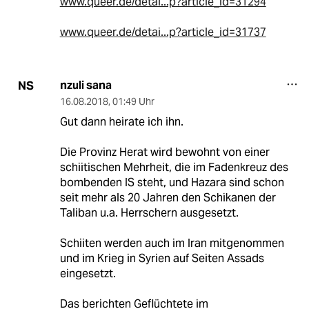
www.queer.de/detai...p?article_id=31294
www.queer.de/detai...p?article_id=31737
nzuli sana
NS
16.08.2018
,
01:49 Uhr
Gut dann heirate ich ihn.
Die Provinz Herat wird bewohnt von einer
schiitischen Mehrheit, die im Fadenkreuz des
bombenden IS steht, und Hazara sind schon
seit mehr als 20 Jahren den Schikanen der
Taliban u.a. Herrschern ausgesetzt.
Schiiten werden auch im Iran mitgenommen
und im Krieg in Syrien auf Seiten Assads
eingesetzt.
Das berichten Geflüchtete im