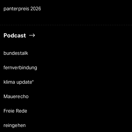
panterpreis 2026
Podcast
bundestalk
fernverbindung
klima update°
Mauerecho
Freie Rede
reingehen