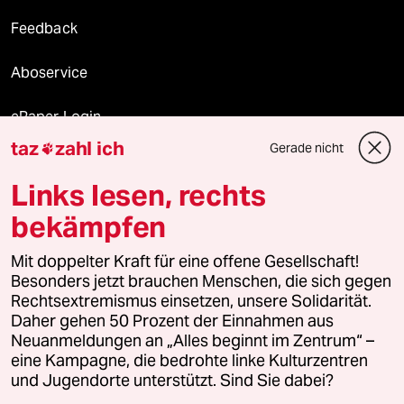
Feedback
Aboservice
ePaper Login
taz
zahl ich
Gerade nicht

Downloads für Abonnierende
Links lesen, rechts
bekämpfen
© 2026 taz Verlags und Vertriebs GmbH
Alle Rechte vorbehalten. Bei rechtlichen Fragen oder für Genehmigungen
Mit doppelter Kraft für eine offene Gesellschaft!
wenden Sie sich bitte an
lizenzen@taz.de
Besonders jetzt brauchen Menschen, die sich gegen
Rechtsextremismus einsetzen, unsere Solidarität.
Daher gehen 50 Prozent der Einnahmen aus
Feedback
Redaktionsstatut
Kommune-Richtlinien
KI-
Neuanmeldungen an „Alles beginnt im Zentrum“ –
eine Kampagne, die bedrohte linke Kulturzentren
Leitlinie
Informant
Datenschutz
Impressum
AGB
und Jugendorte unterstützt. Sind Sie dabei?