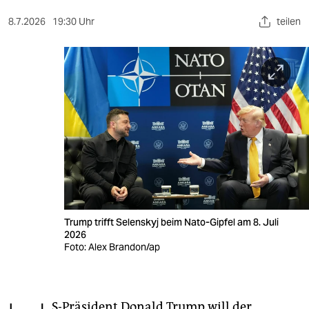
berlin
8.7.2026
19:30 Uhr
teilen
nord
wahrheit
verlag
verlag
veranstaltungen
shop
fragen & hilfe
Trump trifft Selenskyj beim Nato-Gipfel am 8. Juli
unterstützen
2026
Foto: Alex Brandon/ap
abo
genossenschaft
S-Präsident Donald Trump will der