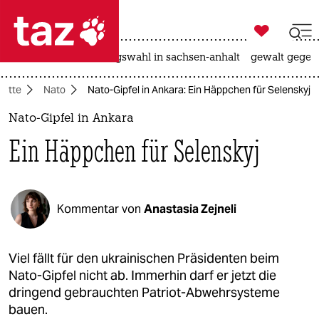

taz zahl ich
hitze
surfen
landtagswahl in sachsen-anhalt
gewalt gegen

taz zahl ich
batte
Nato
Nato-Gipfel in Ankara: Ein Häppchen für Selenskyj
taz zahl ich
Nato-Gipfel in Ankara
themen
Ein Häppchen für Selenskyj
politik
öko
Kommentar von
Anastasia Zejneli
gesellschaft
kultur
Viel fällt für den ukrainischen Präsidenten beim
Nato-Gipfel nicht ab. Immerhin darf er jetzt die
sport
dringend gebrauchten Patriot-Abwehrsysteme
bauen.