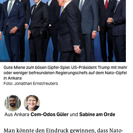
berlin
nord
wahrheit
verlag
verlag
veranstaltungen
Gute Miene zum bösen Gipfel-Spiel: US-Präsident Trump mit mehr
oder weniger befreundeten Regierungschefs auf dem Nato-Gipfel
shop
in Ankara
Foto: Jonathan Ernst/reuters
fragen & hilfe
unterstützen
abo
Aus Ankara
Cem-Odos Güler
und
Sabine am Orde
genossenschaft
Man könnte den Eindruck gewinnen, dass Nato-