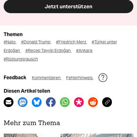
Jetzt unterstützen
Themen
#Nato
#Donald Trump
#Friedrich Merz
#Türkei unter
Erdoğan
#Recep Tayyip Erdoğan
#Ankara
#Rüstungsrausch
Feedback
Kommentieren
Fehlerhinweis
Diesen Artikel teilen
Mehr zum Thema