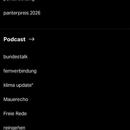
panterpreis 2026
Podcast
bundestalk
fernverbindung
klima update°
Mauerecho
Freie Rede
reingehen