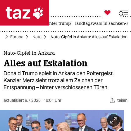

taz zahl ich
nahost-konflikt
usa unter trump
landtagswahl in sachsen-an

taz zahl ich
tik
Europa
Nato
Nato-Gipfel in Ankara: Alles auf Eskalation
taz zahl ich
themen
Nato-Gipfel in Ankara
Alles auf Eskalation
politik
Donald Trump spielt in Ankara den Poltergeist.
öko
Kanzler Merz sieht trotz allem Zeichen der
Entspannung – hinter verschlossenen Türen.
gesellschaft
aktualisiert
8.7.2026
19:01 Uhr
teilen
kultur
sport