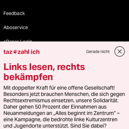
Feedback
Aboservice
ePaper Login
taz
zahl ich
Gerade nicht

Downloads für Abonnierende
Links lesen, rechts
bekämpfen
© 2026 taz Verlags und Vertriebs GmbH
Alle Rechte vorbehalten. Bei rechtlichen Fragen oder für Genehmigungen
Mit doppelter Kraft für eine offene Gesellschaft!
wenden Sie sich bitte an
lizenzen@taz.de
Besonders jetzt brauchen Menschen, die sich gegen
Rechtsextremismus einsetzen, unsere Solidarität.
Daher gehen 50 Prozent der Einnahmen aus
Feedback
Redaktionsstatut
Kommune-Richtlinien
KI-
Neuanmeldungen an „Alles beginnt im Zentrum“ –
eine Kampagne, die bedrohte linke Kulturzentren
Leitlinie
Informant
Datenschutz
Impressum
AGB
und Jugendorte unterstützt. Sind Sie dabei?