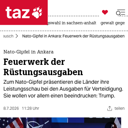

taz zahl ich
hitze
surfen
landtagswahl in sachsen-anhalt
gewalt gegen

taz zahl ich
srausch
Nato-Gipfel in Ankara: Feuerwerk der Rüstungsausgaben
taz zahl ich
themen
Nato-Gipfel in Ankara
Feuerwerk der
politik
Rüstungsausgaben
öko
Zum Nato-Gipfel präsentieren die Länder ihre
Leistungsschau bei den Ausgaben für Verteidigung.
gesellschaft
Sie wollen vor allem einen beeindrucken: Trump.
kultur
8.7.2026
11:28 Uhr
teilen
sport