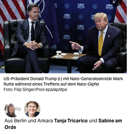
berlin
nord
wahrheit
verlag
verlag
veranstaltungen
shop
US-Präsident Donald Trump (r.) mit Nato-Generalsekretär Mark
Rutte während eines Treffens auf dem Nato-Gipfel
fragen & hilfe
Foto: Filip Singer/Pool epa/ap/dpa
unterstützen
abo
Aus Berlin und Ankara
Tanja Tricarico
und
Sabine am
genossenschaft
Orde