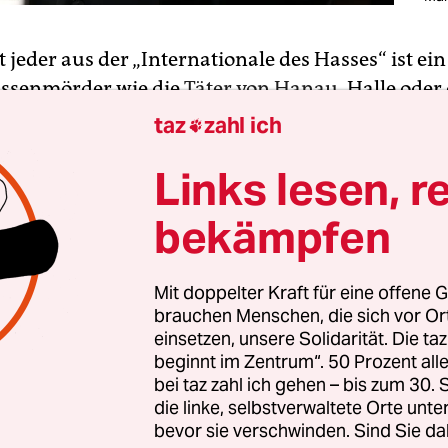
t jeder aus der „Internationale des Hasses“ ist ein
ssenmörder wie die
Täter von Hanau
, Halle oder
rder des CDU-Politikers Walter Lübke. Manche s
taz
zahl ich

ste, bringen Bücher über „den großen Austausch
Links lesen, r
 hängen Tagträumen vom Bürgerkrieg an, wie
Bj
em Interview von einer künftigen ethnischen Sä
bekämpfen
erte.
endezeit gekommen ist, werde eine neue Führu
Mit doppelter Kraft für eine offene G
brauchen Menschen, die sich vor O
 ergreifen (müssen), die ihrem eigentlichen m
einsetzen, unsere Solidarität. Die ta
 zuwiderlaufen.“ Dabei werde man um „wohltemp
beginnt im Zentrum“. 50 Prozent a
iten“ nicht herumkommen. Der Skandal von Thü
bei taz zahl ich gehen – bis zum 30
die linke, selbstverwaltete Orte unte
DU und FDP nichts dabei fanden, mit einem Mens
bevor sie verschwinden. Sind Sie da
 Sache zu machen, der offen von Gewaltorgien