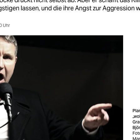
öcke drückt nicht selbst ab. Aber er schafft das Kli
gstigen lassen, und die ihre Angst zur Aggression 
0 Uhr
Pla
„wo
Gra
Bjö
Fot
Man