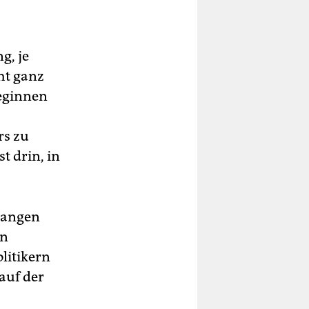
g, je
ht ganz
beginnen
rs zu
t drin, in
egangen
in
litikern
auf der