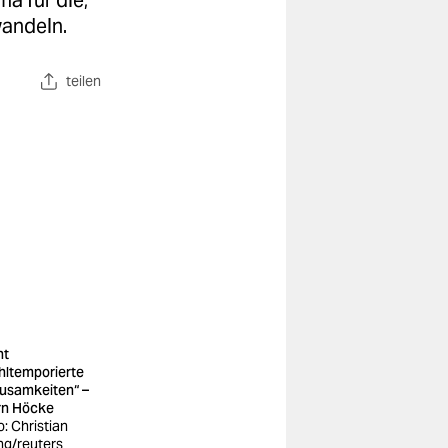
ma für die,
wandeln.
teilen
nt
hltemporierte
usamkeiten“ –
rn Höcke
o: Christian
g/reuters