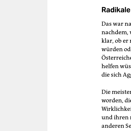
Radikale 
Das war na
nachdem, w
klar, ob e
würden od
Österreich
helfen wüss
die sich Ag
Die meiste
worden, die
Wirklichke
und ihren 
anderen Sei