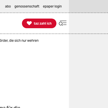
abo
genossenschaft
epaper login

taz zahl ich
taz zahl ich
rder, die sich nur wehren