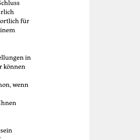
Schluss
rlich
ortlich für
einem
ellungen in
er können
chon, wenn
 Ihnen
sein
“