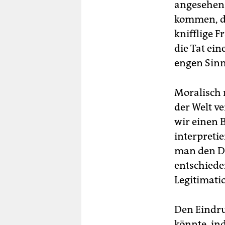
angesehen 
kommen, da
knifflige 
die Tat ei
engen Sinne
Moralisch 
der Welt ve
wir einen 
interpreti
man den Dis
entschiede
Legitimatio
Den Eindru
könnte, in