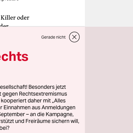
 Killer oder
 der
chreiben
Gerade nicht
“ unter die
echts
örn Höcke
,
uberung
ng
esellschaft! Besonders jetzt
rt gegen Rechtsextremismus
oralischen
z kooperiert daher mit „Alles
orierte
ller Einnahmen aus Anmeldungen
ringen ist
. September – an die Kampagne,
rstützt und Freiräume sichern will,
chen
bei?
 schwärmt.