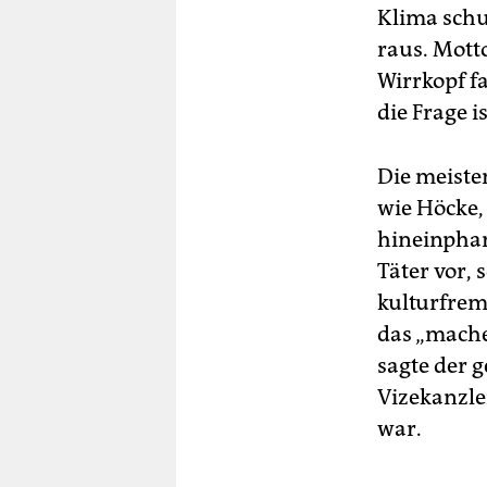
Klima schu
raus. Mott
Wirrkopf f
die Frage 
Die meiste
wie Höcke,
hineinphan
Täter vor,
kulturfrem
das „mache
sagte der 
Vizekanzl
war.