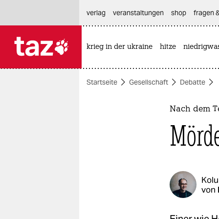
hautnavigation anspringen
hauptinhalt anspringen
footer anspringen
verlag
veranstaltungen
shop
fragen &
krieg in der ukraine
hitze
niedrigwa

taz zahl ich
taz zahl ich
Startseite
Gesellschaft
Debatte
themen
politik
Nach dem Te
Mörde
öko
gesellschaft
kultur
Kol
von
sport