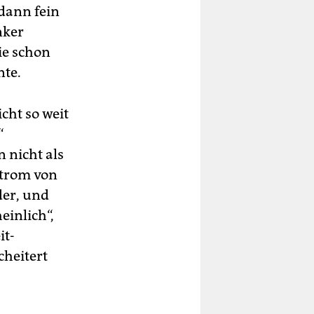
 dann fein
nker
ie schon
nte.
cht so weit
“
 nicht als
strom von
der, und
einlich“,
it-
cheitert