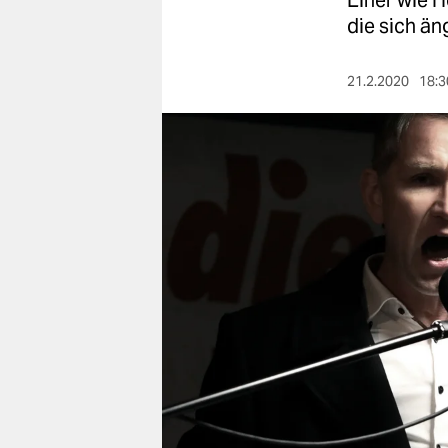
Einer wie H
berlin
die sich än
nord
21.2.2020
18:3
wahrheit
verlag
verlag
veranstaltungen
shop
fragen & hilfe
unterstützen
abo
genossenschaft