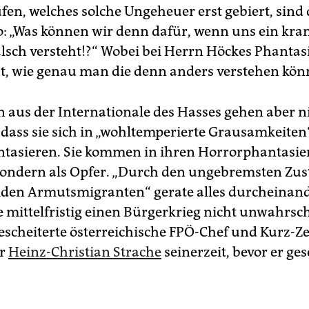
fen, welches solche Ungeheuer erst gebiert, sind
o: „Was können wir denn dafür, wenn uns ein kra
alsch versteht!?“ Wobei bei Herrn Höckes Phantas
ist, wie genau man die denn anders verstehen kön
n aus der Internationale des Hasses gehen aber ni
 dass sie sich in „wohltemperierte Grausamkeiten
tasieren. Sie kommen in ihren Horrorphantasien
 sondern als Opfer. „Durch den ungebremsten Zu
den Armutsmigranten“ gerate alles durcheinan
 mittelfristig einen Bürgerkrieg nicht unwahrsch
gescheiterte österreichische FPÖ-Chef und Kurz-Ze
er
Heinz-Christian Strache
seinerzeit, bevor er ges