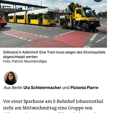
berlin
nord
wahrheit
verlag
verlag
Stillstand in Adlershof: Eine Tram muss wegen des Stromausfalls
veranstaltungen
abgeschleppt werden
Foto: Patrick Neumann/dpa
shop
fragen & hilfe
unterstützen
Aus Berlin
Uta Schleiermacher
und
Plutonia Plarre
abo
Vor einer Sparkasse am S-Bahnhof Johannisthal
genossenschaft
steht am Mittwochmittag eine Gruppe von