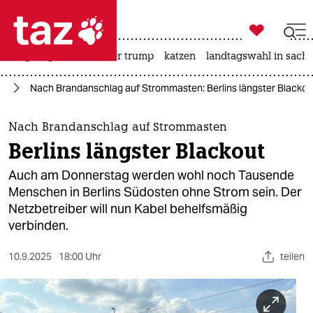

taz zahl ich
bergsteigen
usa unter trump
katzen
landtagswahl in sachs

taz zahl ich
us
Nach Brandanschlag auf Strommasten: Berlins längster Blackou
taz zahl ich
themen
Nach Brandanschlag auf Strommasten
Berlins längster Blackout
politik
Auch am Donnerstag werden wohl noch Tausende
öko
Menschen in Berlins Südosten ohne Strom sein. Der
Netzbetreiber will nun Kabel behelfsmäßig
gesellschaft
verbinden.
kultur
10.9.2025
18:00 Uhr
teilen
sport