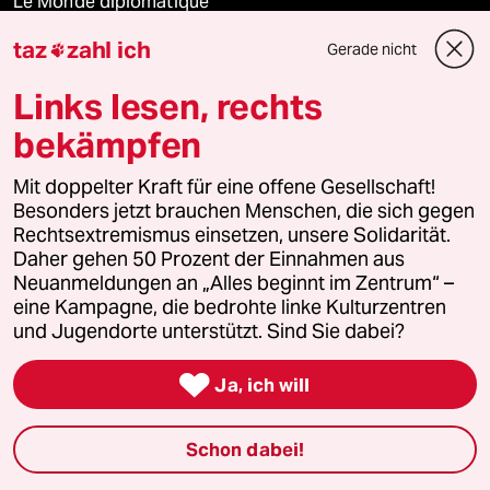
Le Monde diplomatique
taz
zahl ich
Gerade nicht

taz Archiv
Links lesen, rechts
bekämpfen
Mehr taz Angebote
Mit doppelter Kraft für eine offene Gesellschaft!
Besonders jetzt brauchen Menschen, die sich gegen
Reisen
Rechtsextremismus einsetzen, unsere Solidarität.
Daher gehen 50 Prozent der Einnahmen aus
Kantine
Neuanmeldungen an „Alles beginnt im Zentrum“ –
eine Kampagne, die bedrohte linke Kulturzentren
und Jugendorte unterstützt. Sind Sie dabei?
Shop

Ja, ich will
Anzeigen
Schon dabei!
Fragen & Hilfe