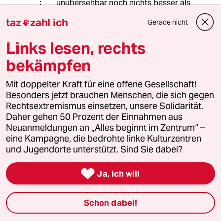
unübersehbar noch nichts besser als
2001.
taz
zahl ich
Gerade nicht

Links lesen, rechts
83379 (Profil gelöscht)
8G
bekämpfen
21.08.2021
,
15:30 Uhr
@Rainer B.:
Mit doppelter Kraft für eine offene Gesellschaft!
Man hat viele Fehler gemacht aber
Besonders jetzt brauchen Menschen, die sich gegen
Käßmann mit ihrer Analyse lag falsch,
Rechtsextremismus einsetzen, unsere Solidarität.
vieles war besser als unter den
Daher gehen 50 Prozent der Einnahmen aus
Taliban. Vieles lief falsch, aber das
Neuanmeldungen an „Alles beginnt im Zentrum“ –
lag an den Politikern.
eine Kampagne, die bedrohte linke Kulturzentren
Korruptionsbekämpfung und aufbau
und Jugendorte unterstützt. Sind Sie dabei?
einer funktionierenden Verwaltung
sind nicht Aufgabe der Bundeswehr.

Ja, ich will
Schon dabei!
Rainer B.
22.08.2021
,
08:06 Uhr