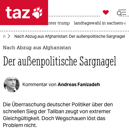

taz zahl ich
nahost-konflikt
usa unter trump
landtagswahl in sachsen-an

taz zahl ich
tan
Nach Abzug aus Afghanistan: Der außenpolitische Sargnagel
taz zahl ich
Nach Abzug aus Afghanistan
themen
Der außenpolitische Sargnagel
politik
öko
Kommentar von
Andreas Fanizadeh
gesellschaft
kultur
Die Überraschung deutscher Politiker über den
schnellen Sieg der Taliban zeugt von extremer
sport
Gleichgültigkeit. Doch Wegschauen löst das
Problem nicht.