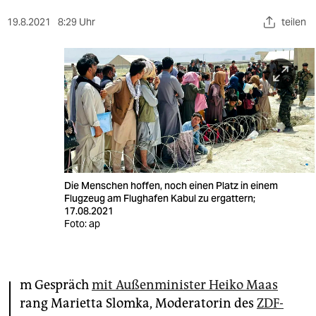
berlin
19.8.2021
8:29 Uhr
teilen
nord
wahrheit
verlag
verlag
veranstaltungen
shop
Die Menschen hoffen, noch einen Platz in einem
Flugzeug am Flughafen Kabul zu ergattern;
fragen & hilfe
17.08.2021
Foto: ap
unterstützen
abo
I
m Gespräch
mit Außenminister Heiko Maas
genossenschaft
rang Marietta Slomka, Moderatorin des
ZDF-