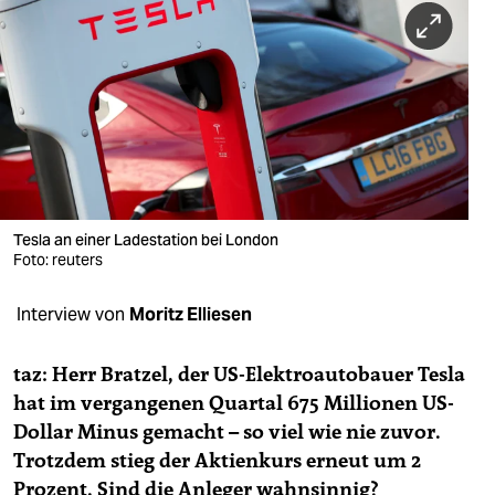
berlin
nord
wahrheit
verlag
verlag
veranstaltungen
Tesla an einer Ladestation bei London
Foto: reuters
shop
Interview von
Moritz Elliesen
fragen & hilfe
unterstützen
taz: Herr Bratzel, der US-Elektro­autobauer Tesla
hat im vergangenen Quartal 675 Millio­nen US-
abo
Dollar Minus gemacht – so viel wie nie zuvor.
genossenschaft
Trotzdem stieg der Aktienkurs erneut um 2
Prozent. Sind die Anleger wahnsinnig?