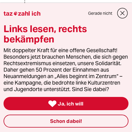
08.02.2018
,
23:25 Uhr
taz
zahl ich
@81331 (Profil gelöscht):
Gerade nicht

Und das Automobil selbst kommt aus
Links lesen, rechts
Deutschland. Die Frage ist, welche
Relevanz diese beiden Faktoren auf
bekämpfen
das hier und jetzt haben? Ah richtig.
Keine
Mit doppelter Kraft für eine offene Gesellschaft!
Besonders jetzt brauchen Menschen, die sich gegen
Rechtsextremismus einsetzen, unsere Solidarität.
meistkommentiert
Daher gehen 50 Prozent der Einnahmen aus
Neuanmeldungen an „Alles beginnt im Zentrum“ –
eine Kampagne, die bedrohte linke Kulturzentren
1
Krise der Demokratie
und Jugendorte unterstützt. Sind Sie dabei?
AfD-Wählen als Triebabfuhr

Ja, ich will
2
Streit um Rente mit 63
Schon dabei!
Passgenauer Populismus