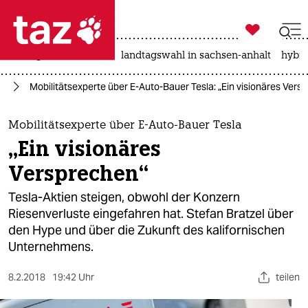

taz zahl ich
niedrigwasser
rente
landtagswahl in sachsen-anhalt
hybri

taz zahl ich
hr
Mobilitätsexperte über E-Auto-Bauer Tesla: „Ein visionäres Vers
taz zahl ich
themen
Mobilitätsexperte über E-Auto-Bauer Tesla
„Ein visionäres
politik
Versprechen“
öko
Tesla-Aktien steigen, obwohl der Konzern
Riesenverluste eingefahren hat. Stefan Bratzel über
gesellschaft
den Hype und über die Zukunft des kalifornischen
Unternehmens.
kultur
sport
8.2.2018
19:42 Uhr
teilen