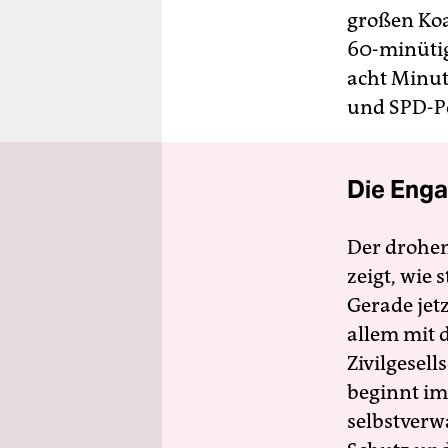
großen Koa
60-minütig
acht Minut
und SPD-Po
Die Enga
Der drohe
zeigt, wie
Gerade jet
allem mit d
Zivilgesell
beginnt im
selbstverw