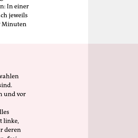
: In einer
ch jeweils
7 Minuten
wahlen
sind.
h und vor
lles
 linke,
ür deren