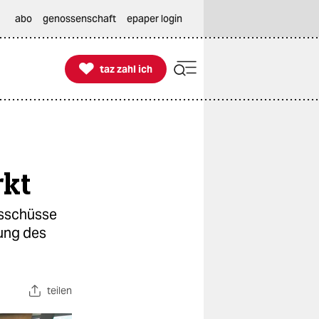
abo
genossenschaft
epaper login

taz zahl ich
taz zahl ich
rkt
usschüsse
nung des
teilen