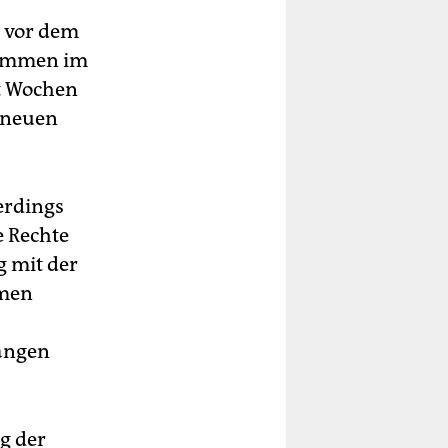
 vor dem
Stimmen im
it Wochen
 neuen
erdings
e Rechte
 mit der
hmen
langen
g der