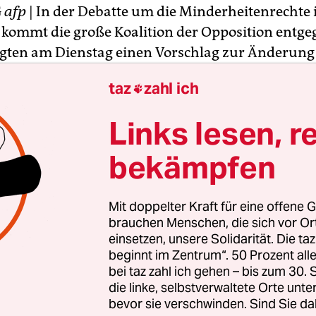
G
afp
| In der Debatte um die Minderheitenrechte
kommt die große Koalition der Opposition entge
gten am Dienstag einen Vorschlag zur Änderung
-Geschäftsordnung vor, der die Rechte der nicht
taz
zahl ich

eteiligten Parteien stärken soll. So sollen Grüne
ersuchungsausschuss gemeinsam beantragen kö
Links lesen, r
icht die dafür eigentlich benötigten 25 Prozent
 Abgeordneten haben.
bekämpfen
ag der großen Koalition, der AFP vorliegt, sieht 
Mit doppelter Kraft für eine offene G
ntersuchungsausschuss bereits dann einberufen
brauchen Menschen, die sich vor O
 alle Mitglieder der Nicht-Regierungsfraktionen 
einsetzen, unsere Solidarität. Die ta
beginnt im Zentrum“. 50 Prozent a
 In einem solchen Ausschuss sollen die
bei taz zahl ich gehen – bis zum 30
sabgeordneten dann mindestens 25 Prozent der 
die linke, selbstverwaltete Orte unte
bevor sie verschwinden. Sind Sie da