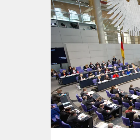
berlin
nord
wahrheit
verlag
verlag
veranstaltungen
shop
fragen & hilfe
unterstützen
abo
genossenschaft