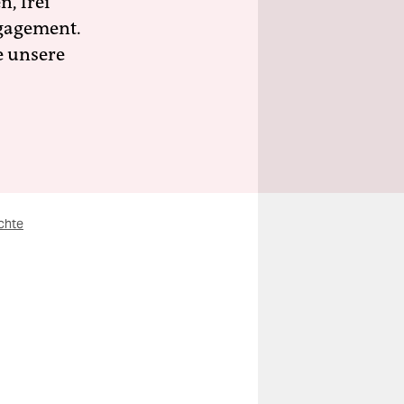
n, frei
ngagement.
e unsere
chte