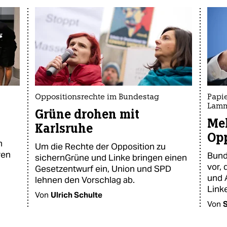
Oppositionsrechte im Bundestag
Papi
Lamm
Grüne drohen mit
Meh
Karlsruhe
Opp
m
Um die Rechte der Opposition zu
ren
Bund
sichernGrüne und Linke bringen einen
vor,
Gesetzentwurf ein, Union und SPD
und 
lehnen den Vorschlag ab.
Link
Von
Ulrich Schulte
Von
S