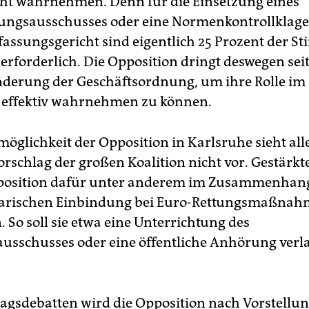
cht wahrnehmen. Denn für die Einsetzung eines
ungsausschusses oder eine Normenkontrollklage
assungsgericht sind eigentlich 25 Prozent der 
erforderlich. Die Opposition dringt deswegen se
nderung der Geschäftsordnung, um ihre Rolle im
 effektiv wahrnehmen zu können.
möglichkeit der Opposition in Karlsruhe sieht all
orschlag der großen Koalition nicht vor. Gestärkt
pposition dafür unter anderem im Zusammenhang
arischen Einbindung bei Euro-Rettungsmaßna
So soll sie etwa eine Unterrichtung des
usschusses oder eine öffentliche Anhörung ver
agsdebatten wird die Opposition nach Vorstellun