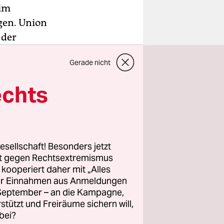
 im
gen. Union
 der
 an der
Gerade nicht
 und Linke
nnen, auch
echts
 Zustimmung
nun vor,
esellschaft! Besonders jetzt
 werden
rt gegen Rechtsextremismus
dies
z kooperiert daher mit „Alles
ller Einnahmen aus Anmeldungen
. September – an die Kampagne,
Mitglieder
rstützt und Freiräume sichern will,
bei?