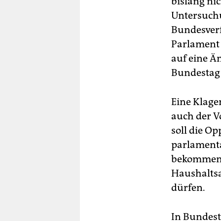
bislang ni
Untersuch
Bundesverf
Parlament 
auf eine Ä
Bundestag
Eine Klage
auch der V
soll die O
parlament
bekommen. 
Haushaltsa
dürfen.
In Bundest