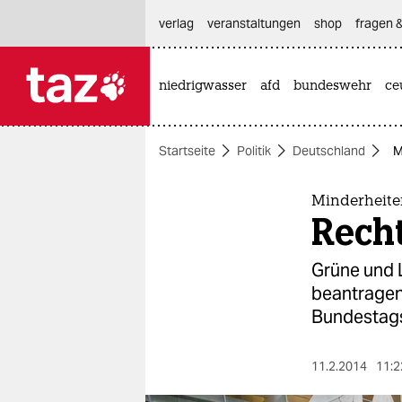
hautnavigation anspringen
hauptinhalt anspringen
footer anspringen
verlag
veranstaltungen
shop
fragen &
niedrigwasser
afd
bundeswehr
ce

taz zahl ich
taz zahl ich
Startseite
Politik
Deutschland
M
themen
politik
Minderheite
Recht
öko
Grüne und 
gesellschaft
beantragen.
Bundestags
kultur
sport
11.2.2014
11:2