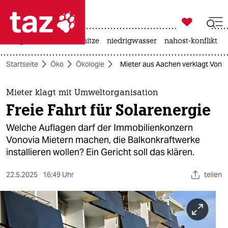

taz zahl ich
krieg in der ukraine
hitze
niedrigwasser
nahost-konflikt

taz zahl ich
Startseite
Öko
Ökologie
Mieter aus Aachen verklagt Vono
taz zahl ich
themen
Mieter klagt mit Umweltorganisation
Freie Fahrt für Solarenergie
politik
Welche Auflagen darf der Immobilienkonzern
öko
Vonovia Mietern machen, die Balkonkraftwerke
installieren wollen? Ein Gericht soll das klären.
gesellschaft
22.5.2025
16:49 Uhr
teilen
kultur
sport