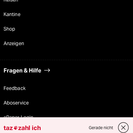
Kantine
Shop
Anzeigen
Fragen & Hilfe
Feedback
Aboservice
ePaper Login
taz
zahl ich
Gerade nicht

Downloads für Abonnierende