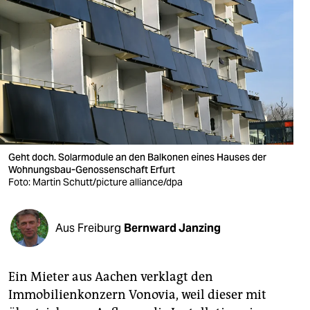
berlin
nord
wahrheit
verlag
verlag
veranstaltungen
Geht doch. Solarmodule an den Balkonen eines Hauses der
Wohnungsbau-Genossenschaft Erfurt
shop
Foto: Martin Schutt/picture alliance/dpa
fragen & hilfe
Aus Freiburg
Bernward Janzing
unterstützen
abo
Ein Mieter aus Aachen verklagt den
genossenschaft
Immobilienkonzern Vonovia, weil dieser mit