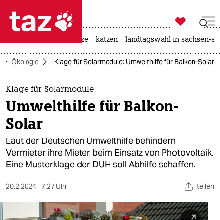

taz zahl ich
iran-krieg
ceuta
hitze
katzen
landtagswahl in sachsen-an

taz zahl ich
Ökologie
Klage für Solarmodule: Umwelthilfe für Balkon-Solar
taz zahl ich
themen
Klage für Solarmodule
Umwelthilfe für Balkon-
politik
Solar
öko
Laut der Deutschen Umwelthilfe behindern
Vermieter ihre Mieter beim Einsatz von Photovoltaik.
gesellschaft
Eine Musterklage der DUH soll Abhilfe schaffen.
kultur
20.2.2024
7:27 Uhr
teilen
sport