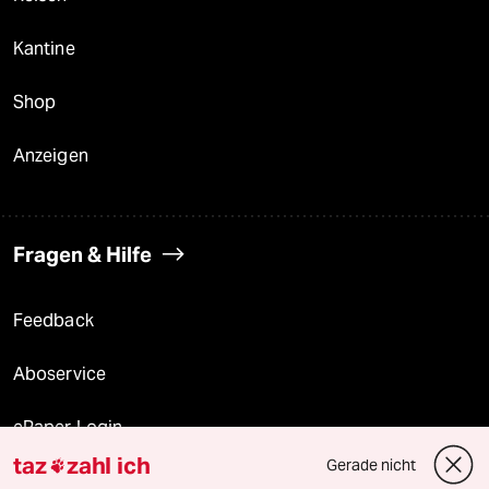
Kantine
Shop
Anzeigen
Fragen & Hilfe
Feedback
Aboservice
ePaper Login
taz
zahl ich
Gerade nicht

Downloads für Abonnierende