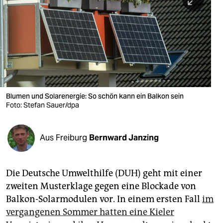
berlin
nord
wahrheit
verlag
verlag
Blumen und Solarenergie: So schön kann ein Balkon sein
Foto: Stefan Sauer/dpa
veranstaltungen
shop
Aus Freiburg
Bernward Janzing
fragen & hilfe
unterstützen
Die Deutsche Umwelthilfe (DUH) geht mit einer
zweiten Musterklage gegen eine Blockade von
abo
Balkon-Solarmodulen vor. In einem ersten Fall
im
genossenschaft
vergangenen Sommer hatten eine Kieler