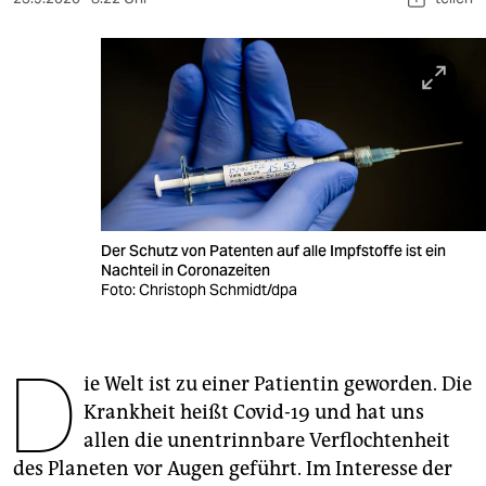
berlin
nord
wahrheit
verlag
verlag
veranstaltungen
Der Schutz von Patenten auf alle Impfstoffe ist ein
Nachteil in Coronazeiten
shop
Foto: Christoph Schmidt/dpa
fragen & hilfe
unterstützen
D
ie Welt ist zu einer Patientin geworden. Die
abo
Krankheit heißt Covid-19 und hat uns
allen die unentrinnbare Verflochtenheit
genossenschaft
des Planeten vor Augen geführt. Im Interesse der