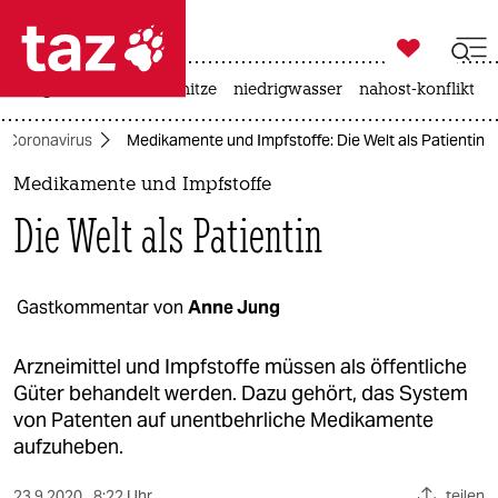

taz zahl ich
krieg in der ukraine
hitze
niedrigwasser
nahost-konflikt

taz zahl ich
Coronavirus
Medikamente und Impfstoffe: Die Welt als Patientin
taz zahl ich
Medikamente und Impfstoffe
themen
Die Welt als Patientin
politik
öko
Gastkommentar von
Anne Jung
gesellschaft
Arzneimittel und Impfstoffe müssen als öffentliche
Güter behandelt werden. Dazu gehört, das System
kultur
von Patenten auf unentbehrliche Medikamente
aufzuheben.
sport
23.9.2020
8:22 Uhr
teilen