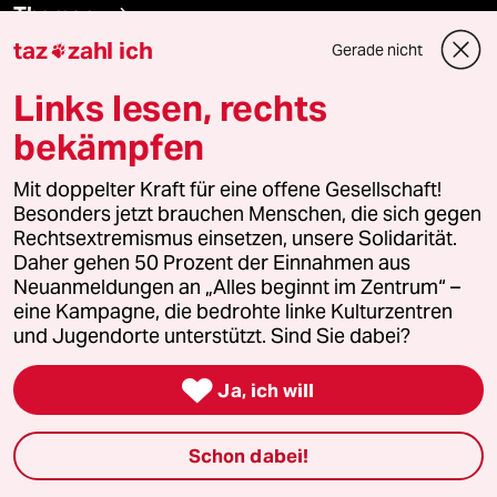
Themen
taz
zahl ich
Gerade nicht

Krieg in der Ukraine
Links lesen, rechts
bekämpfen
Hitze
Mit doppelter Kraft für eine offene Gesellschaft!
Niedrigwasser
Besonders jetzt brauchen Menschen, die sich gegen
Rechtsextremismus einsetzen, unsere Solidarität.
Nahost-Konflikt
Daher gehen 50 Prozent der Einnahmen aus
Neuanmeldungen an „Alles beginnt im Zentrum“ –
Waldbrände
eine Kampagne, die bedrohte linke Kulturzentren
und Jugendorte unterstützt. Sind Sie dabei?

Ja, ich will
Verlag
Schon dabei!
Aktuelles