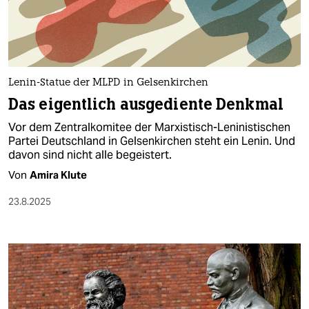
berlin
nord
wahrheit
Lenin-Statue der MLPD in Gelsenkirchen
verlag
Das eigentlich ausgediente Denkmal
verlag
Vor dem Zentralkomitee der Marxistisch-Leninistischen
Partei Deutschland in Gelsenkirchen steht ein Lenin. Und
veranstaltungen
davon sind nicht alle begeistert.
shop
Von
Amira Klute
fragen & hilfe
23.8.2025
unterstützen
abo
genossenschaft