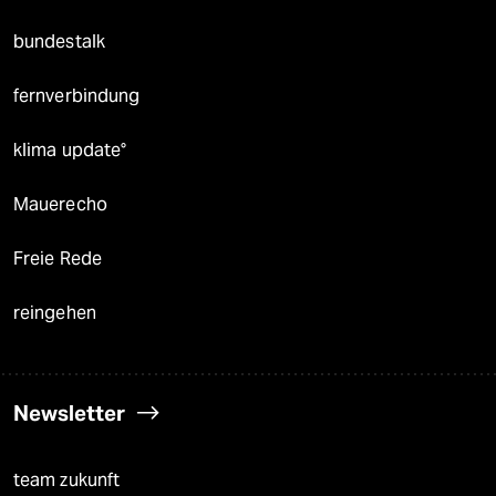
bundestalk
fernverbindung
klima update°
Mauerecho
Freie Rede
reingehen
Newsletter
team zukunft