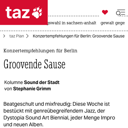

taz zahl ich
hitze
surfen
landtagswahl in sachsen-anhalt
gewalt gegen

taz zahl ich
n
taz Plan
Konzertempfehlungen für Berlin: Groovende Sause
taz zahl ich
themen
Konzertempfehlungen für Berlin
Groovende Sause
politik
öko
Kolumne
Sound der Stadt
von
Stephanie Grimm
gesellschaft
kultur
Beatgeschult und mixfreudig: Diese Woche ist
bestückt mit genreübegreifendem Jazz, der
sport
Dystopia Sound Art Biennial, jeder Menge Impro
und neuen Alben.