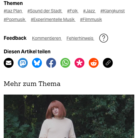
Themen
#taz Plan
#Sound der Stadt
#Folk
#Jazz
#Klangkunst
#Popmusik
#Experimentelle Musik
#Filmmusik
Feedback
Kommentieren
Fehlerhinweis
Diesen Artikel teilen
Mehr zum Thema