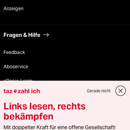
Anzeigen
Fragen & Hilfe
Feedback
Aboservice
ePaper Login
taz
zahl ich
Gerade nicht

Downloads für Abonnierende
Links lesen, rechts
bekämpfen
© 2026 taz Verlags und Vertriebs GmbH
Mit doppelter Kraft für eine offene Gesellschaft!
Alle Rechte vorbehalten. Bei rechtlichen Fragen oder für Genehmigungen