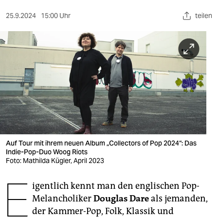
berlin
25.9.2024
15:00 Uhr
teilen
nord
wahrheit
verlag
verlag
veranstaltungen
shop
fragen & hilfe
Auf Tour mit ihrem neuen Album „Collectors of Pop 2024“: Das
Indie-Pop-Duo Woog Riots
unterstützen
Foto: Mathilda Kügler, April 2023
E
abo
igentlich kennt man den englischen Pop-
Melancholiker
Douglas Dare
als jemanden,
genossenschaft
der Kammer-Pop, Folk, Klassik und