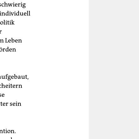
schwierig
individuell
olitik
r
em Leben
hörden
aufgebaut,
cheitern
se
ter sein
ntion.