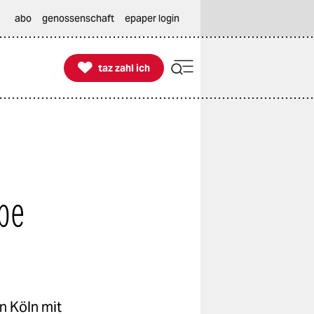
abo
genossenschaft
epaper login

taz zahl ich
taz zahl ich
be
n Köln mit