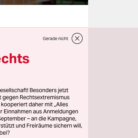
scher
Gerade nicht
 Das würde
ärken, dass
echts
de.
en, gegen
werden, oft
esellschaft! Besonders jetzt
rt gegen Rechtsextremismus
ten. Dieses
z kooperiert daher mit „Alles
 man noch
ller Einnahmen aus Anmeldungen
chsichtiger
. September – an die Kampagne,
nun
rstützt und Freiräume sichern will,
bei?
 Aufenthalt