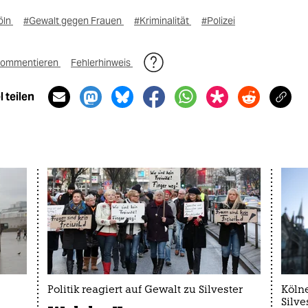
öln
#Gewalt gegen Frauen
#Kriminalität
#Polizei
ommentieren
Fehlerhinweis
 teilen
Politik reagiert auf Gewalt zu Silvester
Köln
Silve