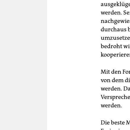
ausgeklüge
werden. Se
nachgewies
durchaus b
umzusetzen
bedroht wi
kooperiere
Mit den Fo
von dem die
werden. Da
Verspreche
werden.
Die beste 