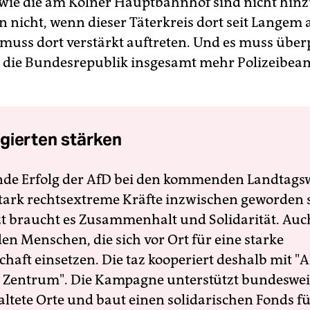
 wie die am Kölner Hauptbahnhof sind nicht hi
nicht, wenn dieser Täterkreis dort seit Langem ak
i muss dort verstärkt auftreten. Und es muss über
 die Bundesrepublik insgesamt mehr Polizeibea
gierten stärken
nde Erfolg der AfD bei den kommenden Landtags
 stark rechtsextreme Kräfte inzwischen geworden 
zt braucht es Zusammenhalt und Solidarität. Auc
en Menschen, die sich vor Ort für eine starke
schaft einsetzen. Die taz kooperiert deshalb mit "A
 Zentrum". Die Kampagne unterstützt bundesweit
altete Orte und baut einen solidarischen Fonds f