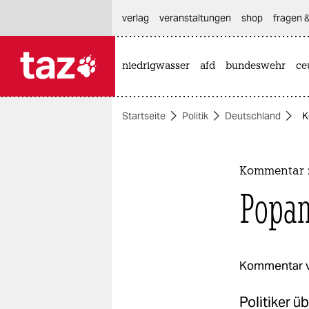
hautnavigation anspringen
hauptinhalt anspringen
footer anspringen
verlag
veranstaltungen
shop
fragen &
niedrigwasser
afd
bundeswehr
ce

taz zahl ich
taz zahl ich
Startseite
Politik
Deutschland
K
themen
politik
Kommentar z
öko
Popan
gesellschaft
kultur
Kommentar 
sport
Politiker ü