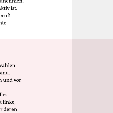
nzunehmen,
tiv ist.
prüft
mte
wahlen
sind.
h und vor
lles
 linke,
ür deren