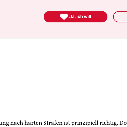
utschland beendet werden.

Ja, ich will
ng nach harten Strafen ist prinzipiell richtig. D