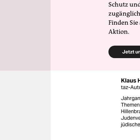
Schutz und 
zugänglich
Finden Sie
Aktion.
Jetzt u
Klaus 
taz-Aut
Jahrgang
Themens
Hillenb
Judenver
jüdische