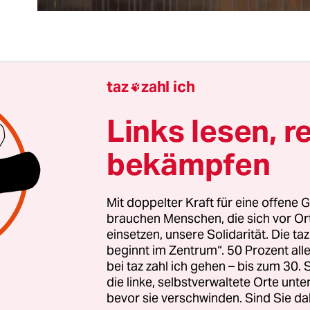
 Straftäter in Köln waren ganz offenbar nichtdeut
taz
zahl ich

rkunft. Dies zu verschweigen ergibt keinen Sinn.
r die weit verbreitete Verschwörungstheorie best
Links lesen, r
d Medien diese Bevölkerungsgruppe schonen wür
bekämpfen
ieten sich Politiker aller Parteien mit Forderung
müsse „mit aller Härte des Gesetzes“ vorgegangen 
Mit doppelter Kraft für eine offene G
brauchen Menschen, die sich vor O
it der Aussage, dies müsse auch für Ausländer gel
einsetzen, unsere Solidarität. Die ta
st allerdings eine Selbstverständlichkeit, zumal
beginnt im Zentrum“. 50 Prozent a
n hören musste, dass Nichtdeutsche hier etwa na
bei taz zahl ich gehen – bis zum 30
ürden. Im Gegenteil: Wer als Ausländer, seien es 
die linke, selbstverwaltete Orte unte
bevor sie verschwinden. Sind Sie da
er oder nicht, schwere Straftaten begeht, dessen