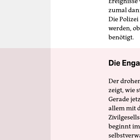
Ereignisse
zumal dann 
Die Polize
werden, ob
benötigt.
Die Enga
Der drohe
zeigt, wie
Gerade jet
allem mit d
Zivilgesell
beginnt im
selbstverw