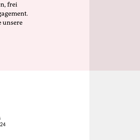
n, frei
ngagement.
e unsere
s
024