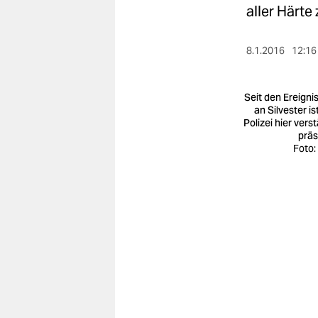
berlin
aller Härte
nord
8.1.2016
12:16
wahrheit
verlag
Seit den Ereigni
an Silvester is
Polizei hier vers
verlag
präs
Foto:
veranstaltungen
shop
fragen & hilfe
unterstützen
abo
genossenschaft