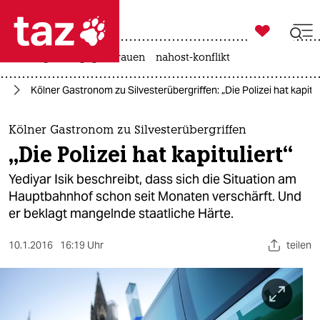

taz zahl ich
hitze
gewalt gegen frauen
nahost-konflikt

taz zahl ich
nd
Kölner Gastronom zu Silvesterübergriffen: „Die Polizei hat kapitul
taz zahl ich
themen
Kölner Gastronom zu Silvesterübergriffen
„Die Polizei hat kapituliert“
politik
Yediyar Isik beschreibt, dass sich die Situation am
öko
Hauptbahnhof schon seit Monaten verschärft. Und
er beklagt mangelnde staatliche Härte.
gesellschaft
10.1.2016
16:19 Uhr
teilen
kultur
sport