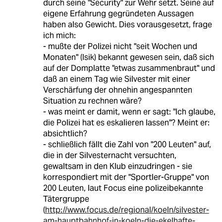
durch seine "Security" zur Wehr setzt. Seine auf
eigene Erfahrung gegründeten Aussagen
haben also Gewicht. Dies vorausgesetzt, frage
ich mich:
- mußte der Polizei nicht "seit Wochen und
Monaten" (Isik) bekannt gewesen sein, daß sich
auf der Domplatte "etwas zusammenbraut" und
daß an einem Tag wie Silvester mit einer
Verschärfung der ohnehin angespannten
Situation zu rechnen wäre?
- was meint er damit, wenn er sagt: "Ich glaube,
die Polizei hat es eskalieren lassen"? Meint er:
absichtlich?
- schließlich fällt die Zahl von "200 Leuten" auf,
die in der Silvesternacht versuchten,
gewaltsam in den Klub einzudringen - sie
korrespondiert mit der "Sportler-Gruppe" von
200 Leuten, laut Focus eine polizeibekannte
Tätergruppe
(
http://www.focus.de/regional/koeln/silvester-
am-hauptbahnhof-in-koeln-die-ekelhafte-