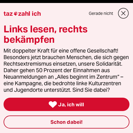
genossenschaft
taz
zahl ich
Gerade nicht

taz zahl ich
Links lesen, rechts
recherchefonds ausland
bekämpfen
Mit doppelter Kraft für eine offene Gesellschaft!
panterstiftung
Besonders jetzt brauchen Menschen, die sich gegen
Rechtsextremismus einsetzen, unsere Solidarität.
panterpreis 2026
Daher gehen 50 Prozent der Einnahmen aus
Neuanmeldungen an „Alles beginnt im Zentrum“ –
eine Kampagne, die bedrohte linke Kulturzentren
und Jugendorte unterstützt. Sind Sie dabei?
Podcast

Ja, ich will
bundestalk
Schon dabei!
fernverbindung