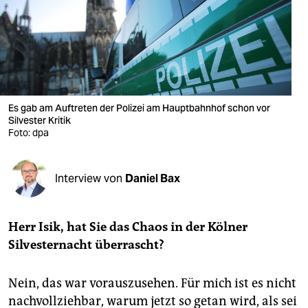
berlin
nord
wahrheit
verlag
Es gab am Auftreten der Polizei am Hauptbahnhof schon vor
verlag
Silvester Kritik
Foto: dpa
veranstaltungen
shop
Interview von
Daniel Bax
fragen & hilfe
Herr Isik, hat Sie das Chaos in der Kölner
unterstützen
Silvesternacht überrascht?
abo
Nein, das war vorauszusehen. Für mich ist es nicht
genossenschaft
nachvollziehbar, warum jetzt so getan wird, als sei