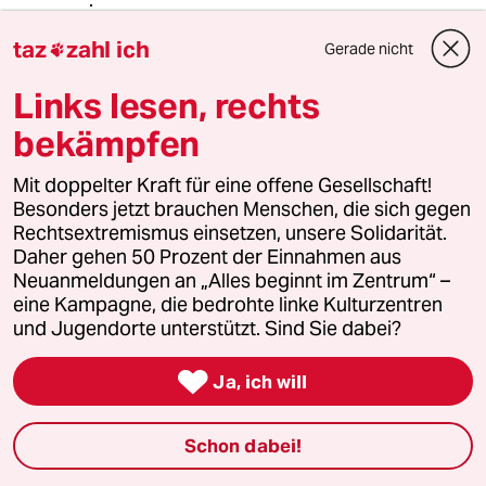
Grisch
G
taz
zahl ich
Gerade nicht

01.11.2016
,
08:53 Uhr
@4932 (Profil gelöscht):
Links lesen, rechts
Es ging um Sozialismus und
bekämpfen
Kommunismus. Rot-rot-grün hat
damit hoffentlich nichts zu tun...
Mit doppelter Kraft für eine offene Gesellschaft!
Besonders jetzt brauchen Menschen, die sich gegen
Rechtsextremismus einsetzen, unsere Solidarität.
warum_denkt_keiner_nach?
W
Daher gehen 50 Prozent der Einnahmen aus
31.10.2016
,
21:39 Uhr
Neuanmeldungen an „Alles beginnt im Zentrum“ –
@33523 (Profil gelöscht):
eine Kampagne, die bedrohte linke Kulturzentren
Es würde ja völlig reichen, wenn der
und Jugendorte unterstützt. Sind Sie dabei?
Grundgedanke der sozialen
Marktwirtschaft wieder eine

Ja, ich will
dominierende Rolle spielt. Aber die
beiden Altkommunisten Adenauer
Schon dabei!
und Erhard lehnen Sie bestimmt auch
ab.