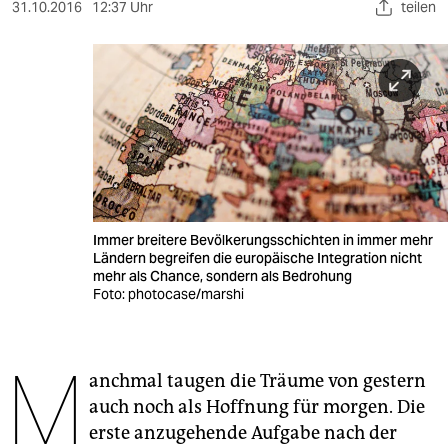
berlin
31.10.2016
12:37 Uhr
teilen
nord
wahrheit
verlag
verlag
veranstaltungen
Immer breitere Bevölkerungsschichten in immer mehr
shop
Ländern begreifen die europäische Integration nicht
mehr als Chance, sondern als Bedrohung
fragen & hilfe
Foto: photocase/marshi
unterstützen
M
abo
anchmal taugen die Träume von gestern
auch noch als Hoffnung für morgen. Die
genossenschaft
erste anzugehende Aufgabe nach der