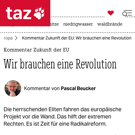

taz zahl ich
krieg in der ukraine
hitze
niedrigwasser
waldbrände

taz zahl ich
Europa
Kommentar Zukunft der EU: Wir brauchen eine Revolution
taz zahl ich
Kommentar Zukunft der EU
themen
Wir brauchen eine Revolution
politik
öko
Kommentar von
Pascal Beucker
gesellschaft
kultur
Die herrschenden Eliten fahren das europäische
Projekt vor die Wand. Das hilft der extremen
sport
Rechten. Es ist Zeit für eine Radikalreform.