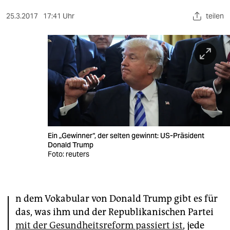
berlin
25.3.2017
17:41 Uhr
teilen
nord
wahrheit
verlag
verlag
veranstaltungen
shop
Ein „Gewinner“, der selten gewinnt: US-Präsident
Donald Trump
fragen & hilfe
Foto: reuters
unterstützen
I
abo
n dem Vokabular von Donald Trump gibt es für
das, was ihm und der Republikanischen Partei
genossenschaft
mit der Gesundheitsreform passiert ist
, jede