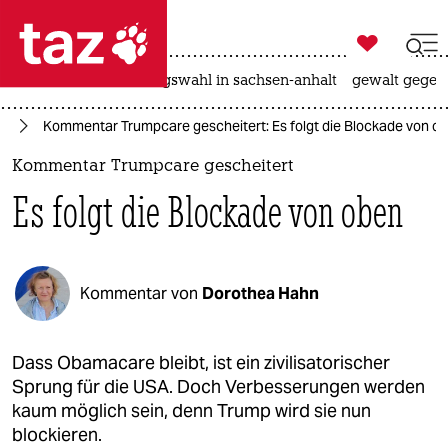

taz zahl ich
hitze
surfen
landtagswahl in sachsen-anhalt
gewalt gegen

taz zahl ich
mp
Kommentar Trumpcare gescheitert: Es folgt die Blockade von o
taz zahl ich
Kommentar Trumpcare gescheitert
themen
Es folgt die Blockade von oben
politik
öko
Kommentar von
Dorothea Hahn
gesellschaft
kultur
Dass Obamacare bleibt, ist ein zivilisatorischer
Sprung für die USA. Doch Verbesserungen werden
sport
kaum möglich sein, denn Trump wird sie nun
blockieren.