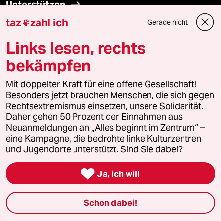
Unterstützen
taz
zahl ich
Gerade nicht

abo
Links lesen, rechts
genossenschaft
bekämpfen
taz zahl ich
Mit doppelter Kraft für eine offene Gesellschaft!
Besonders jetzt brauchen Menschen, die sich gegen
Rechtsextremismus einsetzen, unsere Solidarität.
recherchefonds ausland
Daher gehen 50 Prozent der Einnahmen aus
Neuanmeldungen an „Alles beginnt im Zentrum“ –
panterstiftung
eine Kampagne, die bedrohte linke Kulturzentren
und Jugendorte unterstützt. Sind Sie dabei?
panterpreis 2026

Ja, ich will
Podcast
Schon dabei!