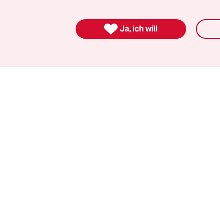
en androht, die von Einreiseverboten für religiö
n bis zu Bomben reichen. Aber er ist nicht bereit

Ja, ich will
neren seines eigenen Landes zu tun.