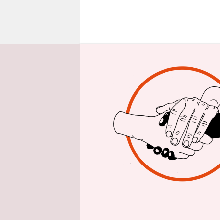
epaper login
W
(mindestens
Terrorismu
nicht-vorbe
US-Präside
Großbritan
ausmacht. 