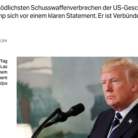
ödlichsten Schusswaffenverbrechen der US-Gesc
p sich vor einem klaren Statement. Er ist Verbünd
 Uhr
 Tag
 Las
inem
ment
 dpa