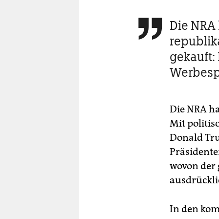
Die NRA 

republik
gekauft:
Werbespo
Die NRA ha
Mit politis
Donald Tru
Präsidenten
wovon der g
ausdrückli
In den ko