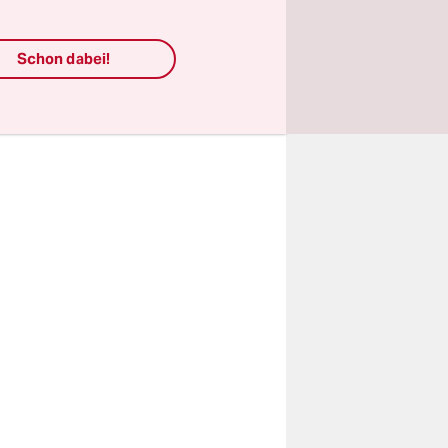
se
, dies
Schon dabei!