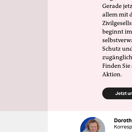
Gerade jet
allem mit d
Zivilgesell
beginnt im
selbstverw
Schutz und 
zugänglich
Finden Sie
Aktion.
Jetzt u
Doroth
Korres