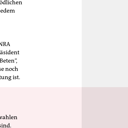
ödlichen
 jedem
 NRA
räsident
Beten“,
se noch
ung ist.
wahlen
sind.