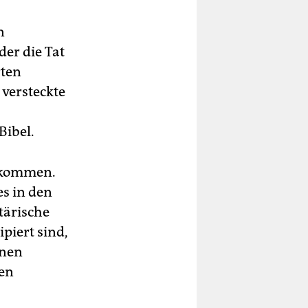
n
er die Tat
rten
 versteckte
s
Bibel.
ekommen.
es in den
tärische
piert sind,
onen
fen