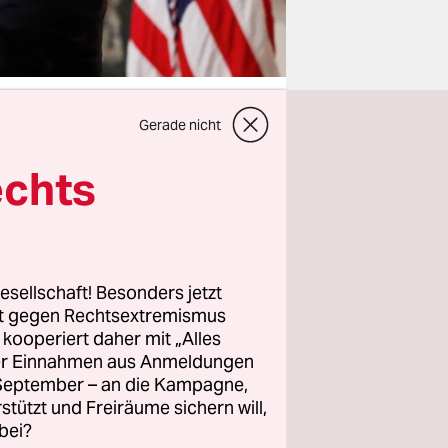
Gerade nicht
echts
tock eines
ie auf der
 wenn er
ann ist das
sch und so
esellschaft! Besonders jetzt
rt gegen Rechtsextremismus
z kooperiert daher mit „Alles
ller Einnahmen aus Anmeldungen
. September – an die Kampagne,
rstützt und Freiräume sichern will,
sten
bei?