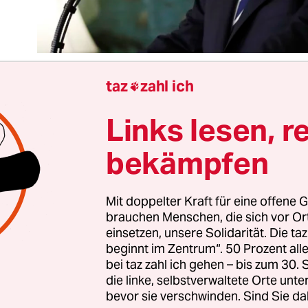
taz
zahl ich

Links lesen, r
enn sich jemand mit Maschinengewehren im 32. S
Hotels einrichtet, um auf Menschen zu schießen, d
bekämpfen
Straße zu einem Konzert zusammenkommen und
) 59 von ihnen tötet und mehr als 500 verletzt, d
s. Auch wenn der Täter so weiß, so US-amerikani
Mit doppelter Kraft für eine offene G
brauchen Menschen, die sich vor O
straft ist,
wie der Massenmörder von Las Vegas
.
einsetzen, unsere Solidarität. Die ta
beginnt im Zentrum“. 50 Prozent a
nt Donald Trump ist einer, der weltweit – von
bei taz zahl ich gehen – bis zum 30
die linke, selbstverwaltete Orte unte
nien, über Paris bis zu den Philippinen – Terrori
bevor sie verschwinden. Sind Sie da
Der sie überstürzt per Tweet verurteilt und der