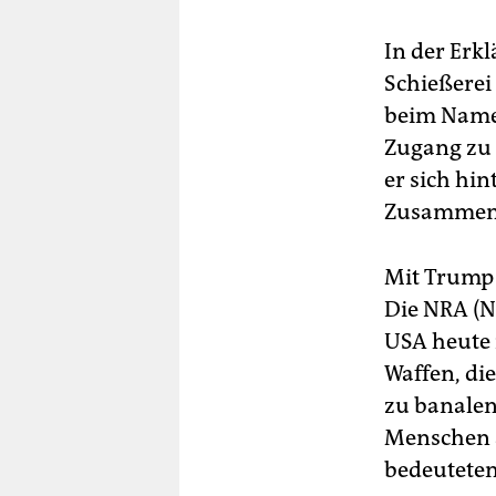
In der Erk
Schießerei
beim Namen
Zugang zu 
er sich hin
Zusammenrü
Mit Trump
Die NRA (Na
USA heute 
Waffen, di
zu banalen
Menschen a
bedeuteten