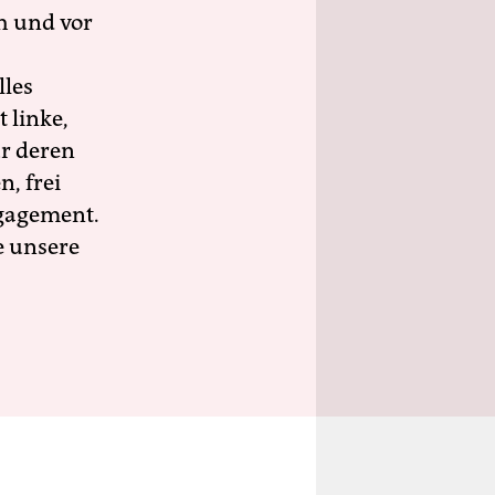
h und vor
lles
 linke,
ür deren
n, frei
ngagement.
e unsere