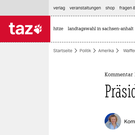
hautnavigation anspringen
hauptinhalt anspringen
footer anspringen
verlag
veranstaltungen
shop
fragen &
hitze
landtagswahl in sachsen-anhalt

taz zahl ich
taz zahl ich
Startseite
Politik
Amerika
Waffe
themen
politik
Kommentar M
öko
Präsi
gesellschaft
kultur
Kom
sport