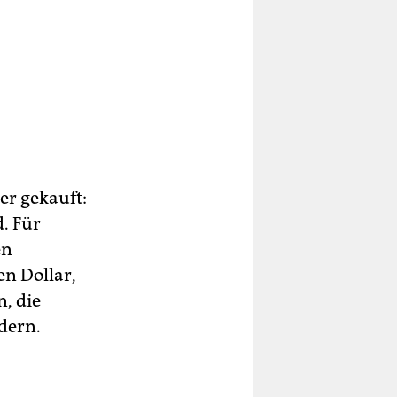
er gekauft:
d. Für
en
en Dollar,
n, die
dern.