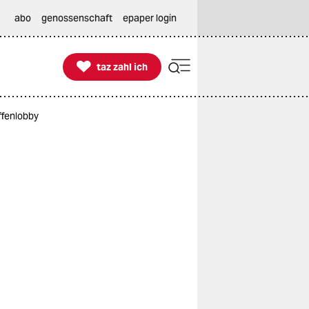
abo
genossenschaft
epaper login

taz zahl ich
taz zahl ich
ffenlobby