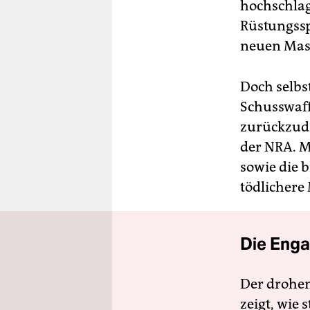
hochschlag
Rüstungssp
neuen Mass
Doch selbs
Schusswaff
zurückzudr
der NRA. M
sowie die 
tödlichere
Die Enga
Der drohe
zeigt, wie