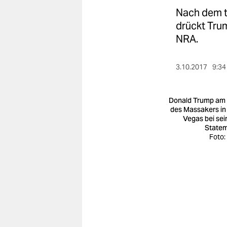
berlin
Nach dem t
nord
drückt Trum
NRA.
wahrheit
verlag
3.10.2017
9:34
verlag
Donald Trump am
veranstaltungen
des Massakers in
Vegas bei se
State
shop
Foto:
fragen & hilfe
unterstützen
abo
genossenschaft