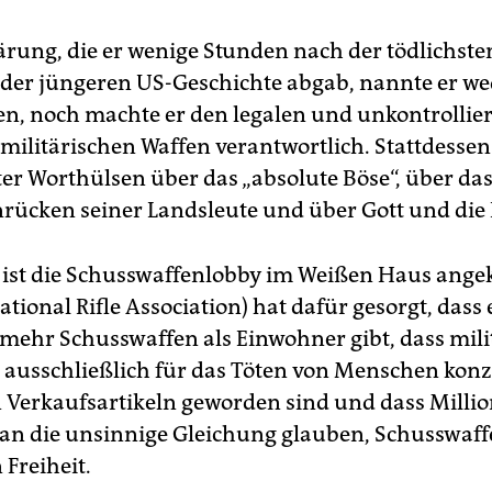
lärung, die er wenige Stunden nach der tödlichste
 der jüngeren US-Geschichte abgab, nannte er wed
, noch machte er den legalen und unkontrollie
militärischen Waffen verantwortlich. Stattdessen
ter Worthülsen über das „absolute Böse“, über da
cken seiner Landsleute und über Gott und die 
 ist die Schusswaffenlobby im Weißen Haus ang
tional Rifle Association) hat dafür gesorgt, dass 
mehr Schusswaffen als Einwohner gibt, dass mili
e ausschließlich für das Töten von Menschen konzi
 Verkaufsartikeln geworden sind und dass Milli
n die unsinnige Gleichung glauben, Schusswaf
 Freiheit.