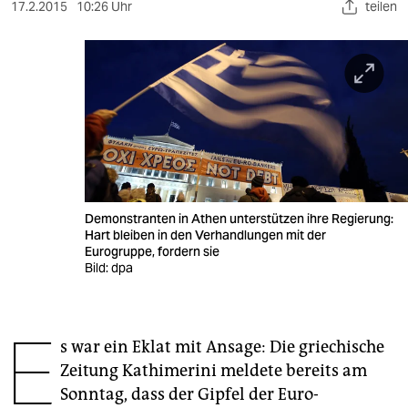
berlin
17.2.2015
10:26 Uhr
teilen
nord
wahrheit
verlag
verlag
veranstaltungen
Demonstranten in Athen unterstützen ihre Regierung:
shop
Hart bleiben in den Verhandlungen mit der
Eurogruppe, fordern sie
fragen & hilfe
Bild: dpa
unterstützen
E
abo
s war ein Eklat mit Ansage: Die griechische
Zeitung Kathimerini meldete bereits am
genossenschaft
Sonntag, dass der Gipfel der Euro-