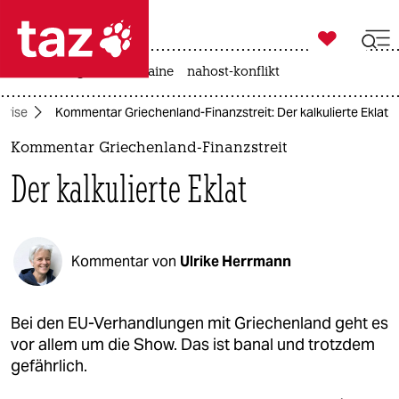

taz zahl ich
hitze
krieg in der ukraine
nahost-konflikt

taz zahl ich
krise
Kommentar Griechenland-Finanzstreit: Der kalkulierte Eklat
taz zahl ich
Kommentar Griechenland-Finanzstreit
themen
Der kalkulierte Eklat
politik
öko
Kommentar von
Ulrike Herrmann
gesellschaft
kultur
Bei den EU-Verhandlungen mit Griechenland geht es
vor allem um die Show. Das ist banal und trotzdem
sport
gefährlich.