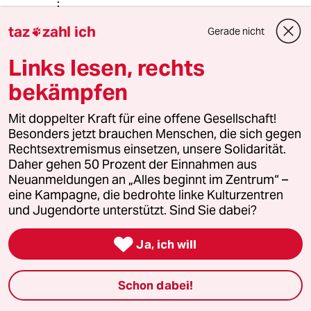
taz
zahl ich
Gerade nicht

3641 (Profil gelöscht)
3G
17.02.2015
,
13:04 Uhr
Links lesen, rechts
@Questor:
bekämpfen
Insolvenz ist doch das Normalste von
der Welt, also wieso nicht.
Mit doppelter Kraft für eine offene Gesellschaft!
Besonders jetzt brauchen Menschen, die sich gegen
Rechtsextremismus einsetzen, unsere Solidarität.
meistkommentiert
Daher gehen 50 Prozent der Einnahmen aus
Neuanmeldungen an „Alles beginnt im Zentrum“ –
eine Kampagne, die bedrohte linke Kulturzentren
1
Krise der Demokratie
und Jugendorte unterstützt. Sind Sie dabei?
AfD-Wählen als Triebabfuhr

Ja, ich will
2
Nein zum Zivildienst
Schon dabei!
Hinterlistiger Schritt der
Bundesregierung