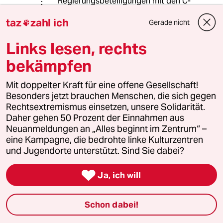
Regierungsbeteiligungen mit den C-
Parteien hübsch zu machen- siehe
taz
zahl ich
Kretsche in BaWü als (IMHO)
Gerade nicht

Sargnagel für den ursprünglichen
Links lesen, rechts
"Markenkern" der Grünen, so wie
Agenda-Schröder die SPD (auch
bekämpfen
IMHO) zum Sterben reifgeschossen
hat. Was die Grünen betrifft, Kelly &
Mit doppelter Kraft für eine offene Gesellschaft!
Bastian rotieren in ihren Gräbern.
Besonders jetzt brauchen Menschen, die sich gegen
Rechtsextremismus einsetzen, unsere Solidarität.
Daher gehen 50 Prozent der Einnahmen aus
Lowandorder
Neuanmeldungen an „Alles beginnt im Zentrum“ –
31.08.2016
,
09:06 Uhr
eine Kampagne, die bedrohte linke Kulturzentren
und Jugendorte unterstützt. Sind Sie dabei?
- alles korrekt -

Ja, ich will
Der NoNoNotstandsNo-Kampf
War eine jahrelange gesellschaftliche
Auseinandersetzung - Profs. wie
Schon dabei!
Horst Ehmke (später - Willy aufstehn -
Regieren!)