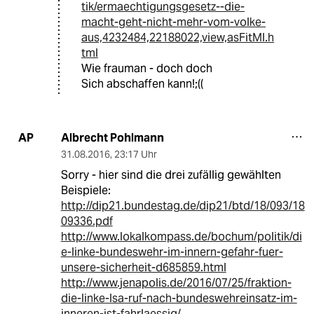
tik/ermaechtigungsgesetz--die-
macht-geht-nicht-mehr-vom-volke-
aus,4232484,22188022,view,asFitMl.h
tml
Wie frauman - doch doch
Sich abschaffen kann!;((
Albrecht Pohlmann
AP
31.08.2016
,
23:17 Uhr
Sorry - hier sind die drei zufällig gewählten
Beispiele:
http://dip21.bundestag.de/dip21/btd/18/093/18
09336.pdf
http://www.lokalkompass.de/bochum/politik/di
e-linke-bundeswehr-im-innern-gefahr-fuer-
unsere-sicherheit-d685859.html
http://www.jenapolis.de/2016/07/25/fraktion-
die-linke-lsa-ruf-nach-bundeswehreinsatz-im-
inneren-ist-fahrlaessig/