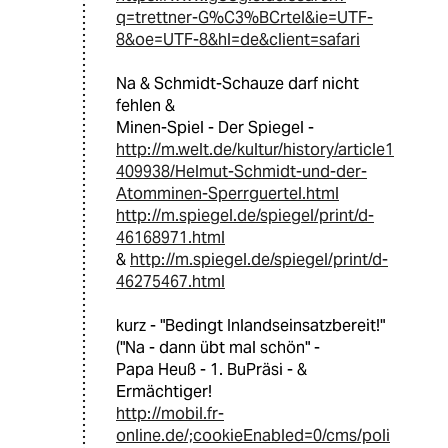
q=trettner-G%C3%BCrtel&ie=UTF-
8&oe=UTF-8&hl=de&client=safari
Na & Schmidt-Schauze darf nicht
fehlen &
Minen-Spiel - Der Spiegel -
http://m.welt.de/kultur/history/article1
409938/Helmut-Schmidt-und-der-
Atomminen-Sperrguertel.html
http://m.spiegel.de/spiegel/print/d-
46168971.html
&
http://m.spiegel.de/spiegel/print/d-
46275467.html
kurz - "Bedingt Inlandseinsatzbereit!"
("Na - dann übt mal schön" -
Papa Heuß - 1. BuPräsi - &
Ermächtiger!
http://mobil.fr-
online.de/;cookieEnabled=0/cms/poli