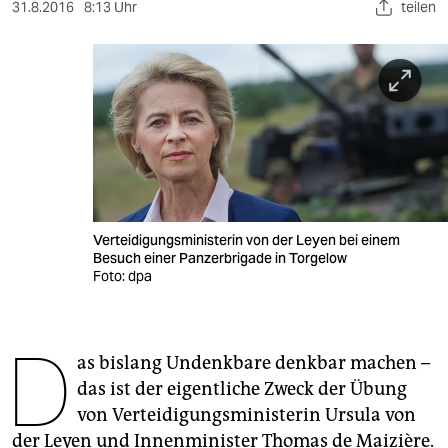
berlin
31.8.2016
8:13 Uhr
teilen
nord
wahrheit
verlag
verlag
veranstaltungen
Verteidigungsministerin von der Leyen bei einem
shop
Besuch einer Panzerbrigade in Torgelow
Foto: dpa
fragen & hilfe
unterstützen
D
as bislang Undenkbare denkbar machen –
abo
das ist der eigentliche Zweck der Übung
genossenschaft
von Verteidigungsministerin Ursula von
der Leyen und Innenminister Thomas de Mai­zière.