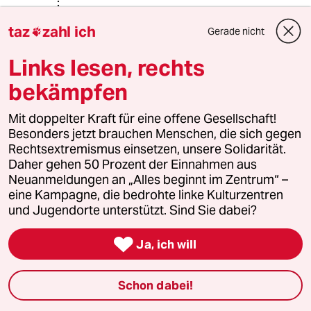
mowgli
M
taz
zahl ich
15.02.2016
,
12:47 Uhr
Gerade nicht

@Peacewood:
Links lesen, rechts
Da ist was dran. Ich finde nur, dass
Kritiker besonders vorsichtig sein
bekämpfen
sollten. Sie sollten sich
beispielsweise davor hüten,
Mit doppelter Kraft für eine offene Gesellschaft!
erkennbar genau die Fehler zu
Besonders jetzt brauchen Menschen, die sich gegen
begehen, die sie anderen Leuten
Rechtsextremismus einsetzen, unsere Solidarität.
vorwerfen. Jedenfalls dann, wenn sie
Daher gehen 50 Prozent der Einnahmen aus
nicht gleichzeitig erklären, wieso es
Neuanmeldungen an „Alles beginnt im Zentrum“ –
nicht das selbe ist, wenn zwei das
eine Kampagne, die bedrohte linke Kulturzentren
gleiche tun.
und Jugendorte unterstützt. Sind Sie dabei?

Ja, ich will
24636 (Profil gelöscht)
2G
15.02.2016
,
11:06 Uhr
Schon dabei!
"wie CDU und CSU"