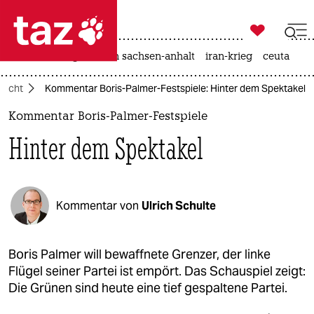

taz zahl ich
hitze
landtagswahl in sachsen-anhalt
iran-krieg
ceuta

taz zahl ich
lucht
Kommentar Boris-Palmer-Festspiele: Hinter dem Spektakel
taz zahl ich
Kommentar Boris-Palmer-Festspiele
themen
Hinter dem Spektakel
politik
öko
Kommentar von
Ulrich Schulte
gesellschaft
kultur
Boris Palmer will bewaffnete Grenzer, der linke
Flügel seiner Partei ist empört. Das Schauspiel zeigt:
sport
Die Grünen sind heute eine tief gespaltene Partei.