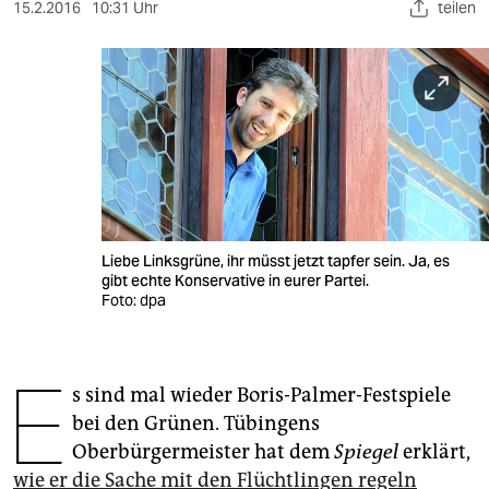
berlin
15.2.2016
10:31 Uhr
teilen
nord
wahrheit
verlag
verlag
veranstaltungen
Liebe Linksgrüne, ihr müsst jetzt tapfer sein. Ja, es
shop
gibt echte Konservative in eurer Partei.
Foto: dpa
fragen & hilfe
unterstützen
E
s sind mal wieder Boris-Palmer-Festspiele
abo
bei den Grünen. Tübingens
genossenschaft
Oberbürgermeister hat dem
Spiegel
erklärt,
wie er die Sache mit den Flüchtlingen regeln