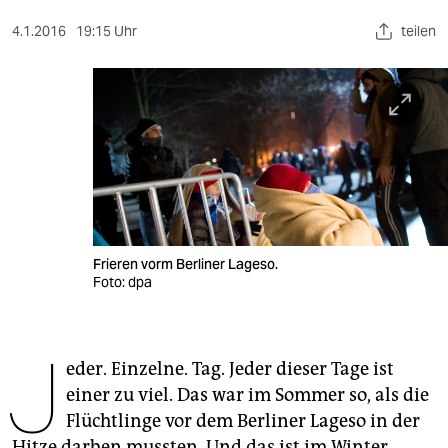
berlin
4.1.2016
19:15 Uhr
teilen
nord
wahrheit
verlag
verlag
veranstaltungen
shop
Frieren vorm Berliner Lageso.
Foto: dpa
fragen & hilfe
unterstützen
J
eder. Einzelne. Tag. Jeder dieser Tage ist
abo
einer zu viel. Das war im Sommer so, als die
genossenschaft
Flüchtlinge vor dem Berliner Lageso in der
Hitze darben mussten. Und das ist im Winter