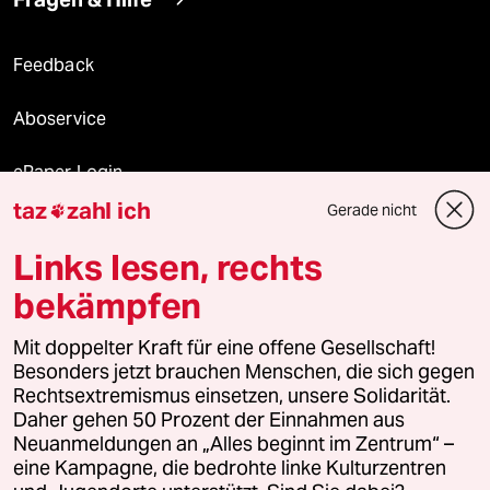
Feedback
Aboservice
ePaper Login
taz
zahl ich
Gerade nicht

Downloads für Abonnierende
Links lesen, rechts
bekämpfen
© 2026 taz Verlags und Vertriebs GmbH
Mit doppelter Kraft für eine offene Gesellschaft!
Alle Rechte vorbehalten. Bei rechtlichen Fragen oder für Genehmigungen
wenden Sie sich bitte an
lizenzen@taz.de
Besonders jetzt brauchen Menschen, die sich gegen
Rechtsextremismus einsetzen, unsere Solidarität.
Daher gehen 50 Prozent der Einnahmen aus
Feedback
Redaktionsstatut
Kommune-Richtlinien
KI-
Neuanmeldungen an „Alles beginnt im Zentrum“ –
eine Kampagne, die bedrohte linke Kulturzentren
Leitlinie
Informant
Datenschutz
Impressum
AGB