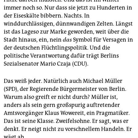
epaper login
immer noch so. Nur dass sie jetzt zu Hunderten in
der Eiseskälte bibbern. Nachts. In
winddurchlässigen, dünnwandigen Zelten. Längst
ist das Lageso zur Marke geworden, weit über die
Stadt hinaus, ein, nein
das
Symbol für Versagen in
der deutschen Flüchtlingspolitik. Und die
politische Verantwortung dafür trägt Berlins
Sozialsenator Mario Czaja (CDU).
Das weiß jeder. Natürlich auch Michael Müller
(SPD), der Regierende Bürgermeister von Berlin.
Warum also greift er nicht durch? Müller ist,
anders als sein gern großspurig auftretender
Amtsvorgänger Klaus Wowereit, ein Pragmatiker.
Das ist seine Klasse. Zweifelsohne. Er sagt, was er
denkt. Er neigt nicht zu vorschnellem Handeln. Er
wägt ab.