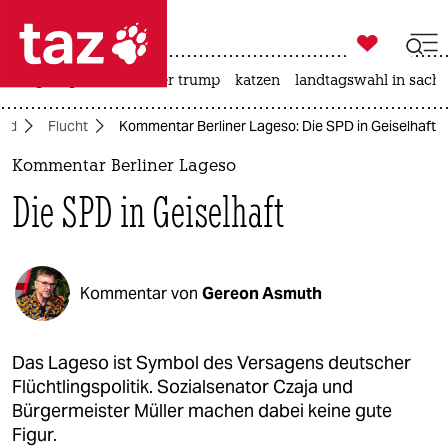

taz zahl ich
bergsteigen
usa unter trump
katzen
landtagswahl in sachs

taz zahl ich
and
Flucht
Kommentar Berliner Lageso: Die SPD in Geiselhaft
taz zahl ich
Kommentar Berliner Lageso
themen
Die SPD in Geiselhaft
politik
öko
Kommentar von
Gereon Asmuth
gesellschaft
kultur
Das Lageso ist Symbol des Versagens deutscher
Flüchtlingspolitik. Sozialsenator Czaja und
sport
Bürgermeister Müller machen dabei keine gute
Figur.