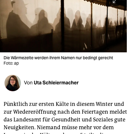
berlin
nord
wahrheit
verlag
verlag
Die Wärmezelte werden ihrem Namen nur bedingt gerecht
Foto: ap
veranstaltungen
shop
Von
Uta Schleiermacher
fragen & hilfe
unterstützen
Pünktlich zur ersten Kälte in diesem Winter und
zur Wiedereröffnung nach den Feiertagen meldet
abo
das Landesamt für Gesundheit und Soziales gute
genossenschaft
Neuigkeiten. Niemand müsse mehr vor dem