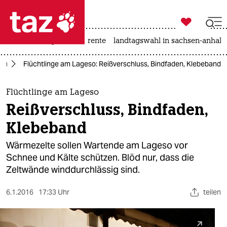

taz zahl ich
hitze
niedrigwasser
rente
landtagswahl in sachsen-anhalt

taz zahl ich
lin
Flüchtlinge am Lageso: Reißverschluss, Bindfaden, Klebeband
taz zahl ich
themen
Flüchtlinge am Lageso
Reißverschluss, Bindfaden,
politik
Klebeband
öko
Wärmezelte sollen Wartende am Lageso vor
Schnee und Kälte schützen. Blöd nur, dass die
gesellschaft
Zeltwände winddurchlässig sind.
kultur
6.1.2016
17:33 Uhr
teilen
sport