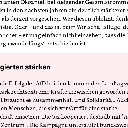
lanten Ökoanteil bei steigender Gesamtstromm
ist in den nächsten Jahren ein deutlich stärkere
 als derzeit vorgesehen. Wer diesen ablehnt, den
istig. Oder – und das ist beim Wirtschaftsflügel 
licher – er mag einfach nicht einsehen, dass die 
rgiewende längst entschieden ist.
gierten stärken
nde Erfolg der AfD bei den kommenden Landtags
 stark rechtsextreme Kräfte inzwischen geworden 
zt braucht es Zusammenhalt und Solidarität. Auc
en Menschen, die sich vor Ort für eine starke
schaft einsetzen. Die taz kooperiert deshalb mit "A
 Zentrum". Die Kampagne unterstützt bundesweit