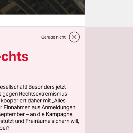
Gerade nicht
m die
echts
hutz ist
iemandem
lligsten
esellschaft! Besonders jetzt
rt gegen Rechtsextremismus
f:
z kooperiert daher mit „Alles
orm des
ller Einnahmen aus Anmeldungen
n nächsten
. September – an die Kampagne,
rstützt und Freiräume sichern will,
bei?
en. Das ist