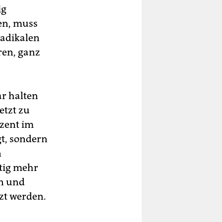
ig
hen, muss
radikalen
ren, ganz
r halten
etzt zu
ozent im
gt, sondern
n
tig mehr
en und
zt werden.