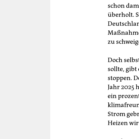
schon dama
überholt. 
Deutschlan
Maßnahmen,
zu schweig
Doch selbs
sollte, gib
stoppen. D
Jahr 2025 
ein prozent
klimafreun
Strom gebr
Heizen wir