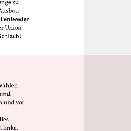
enge zu
r Ausbau
kt entweder
der Union
Schlacht
wahlen
sind.
h und vor
lles
 linke,