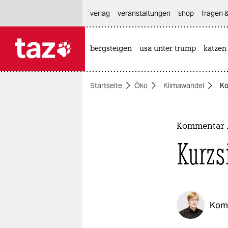
hautnavigation anspringen
hauptinhalt anspringen
footer anspringen
verlag
veranstaltungen
shop
fragen &
bergsteigen
usa unter trump
katzen

taz zahl ich
taz zahl ich
Startseite
Öko
Klimawandel
Ko
themen
politik
Kommentar 
öko
Kurzs
gesellschaft
kultur
Kom
sport