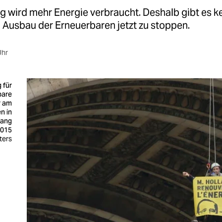
g wird mehr Energie verbraucht. Deshalb gibt es k
 Ausbau der Erneuerbaren jetzt zu stoppen.
Uhr
 für
bare
r am
n in
fang
2015
ters