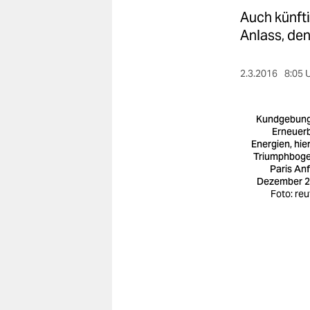
berlin
Auch künfti
nord
Anlass, den
wahrheit
2.3.2016
8:05 
verlag
Kundgebung
verlag
Erneuer
Energien, hie
veranstaltungen
Triumphboge
Paris An
shop
Dezember 
Foto: reu
fragen & hilfe
unterstützen
abo
genossenschaft