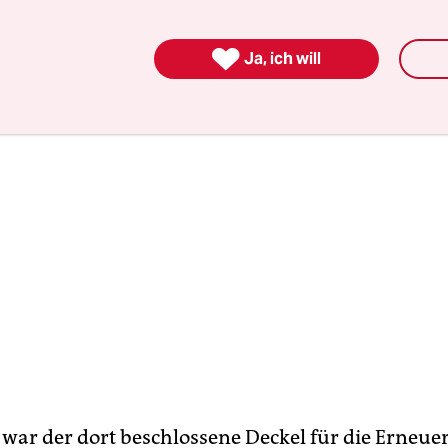
surd.

Ja, ich will
war der dort beschlossene Deckel für die Erneue