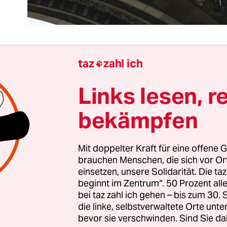
taz
zahl ich

tlich könnte man meinen, dass die Schlachten u
Links lesen, r
rgiewende der Vergangenheit angehören: Klimasc
weites Staatsziel, der Atomausstieg wird von n
bekämpfen
tellt, und Wind und Sonne sind mittlerweile die bi
llen.
Mit doppelter Kraft für eine offene G
brauchen Menschen, die sich vor O
rtreter der alten Energiewelt geben noch nicht au
einsetzen, unsere Solidarität. Die ta
irtschaftspolitiker der Union wollen bei der Ref
beginnt im Zentrum“. 50 Prozent a
re-Energien-Gesetzes den Ökostromausbau in de
bei taz zahl ich gehen – bis zum 30
die linke, selbstverwaltete Orte unte
tgehend stoppen – mit dem Argument, die im
bevor sie verschwinden. Sind Sie da
ertrag vereinbarten Ziele würden sonst übertroff