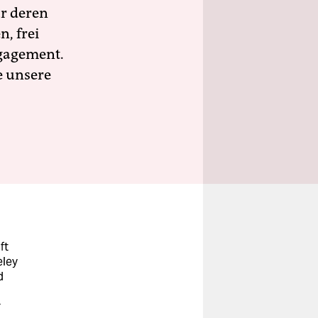
ür deren
n, frei
ngagement.
e unsere
ft
eley
d
r