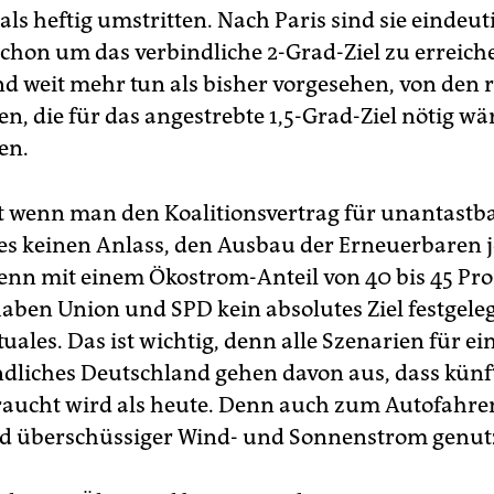
ls heftig umstritten. Nach Paris sind sie eindeut
Schon um das verbindliche 2-Grad-Ziel zu erreic
d weit mehr tun als bisher vorgesehen, von den 
 die für das angestrebte 1,5-Grad-Ziel nötig wä
en.
t wenn man den Koalitionsvertrag für unantastba
t es keinen Anlass, den Ausbau der Erneuerbaren j
enn mit einem Ökostrom-Anteil von 40 bis 45 Pr
haben Union und SPD kein absolutes Ziel festgele
uales. Das ist wichtig, denn alle Szenarien für ei
dliches Deutschland gehen davon aus, dass künf
aucht wird als heute. Denn auch zum Autofahr
d überschüssiger Wind- und Sonnenstrom genut