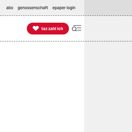
abo
genossenschaft
epaper login

taz zahl ich
taz zahl ich