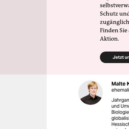
selbstverw
Schutz und 
zugänglich
Finden Sie
Aktion.
Jetzt u
Malte 
ehemali
Jahrgan
und Umw
Biologie
globalis
Hessisc