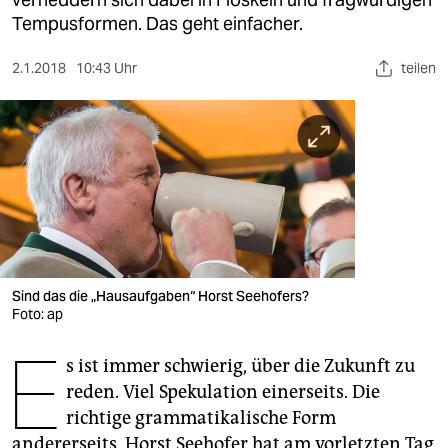
berlin
Tempusformen. Das geht einfacher.
nord
2.1.2018
10:43 Uhr
teilen
wahrheit
verlag
verlag
veranstaltungen
shop
fragen & hilfe
Sind das die „Hausaufgaben“ Horst Seehofers?
Foto: ap
unterstützen
E
s ist immer schwierig, über die Zukunft zu
abo
reden. Viel Spekulation einerseits. Die
genossenschaft
richtige grammatikalische Form
andererseits. Horst Seehofer hat am vorletzten Tag