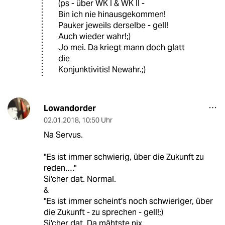
(ps - über WK I & WK II -
Bin ich nie hinausgekommen!
Pauker jeweils derselbe - gell!
Auch wieder wahr!;)
Jo mei. Da kriegt mann doch glatt
die
Konjunktivitis! Newahr.;)
Lowandorder
02.01.2018
,
10:50 Uhr
Na Servus.
"Es ist immer schwierig, über die Zukunft zu
reden.…"
Si'cher dat. Normal.
&
"Es ist immer scheint's noch schwieriger, über
die Zukunft - zu sprechen - gell!;)
Si'cher dat. Da mähtste nix.