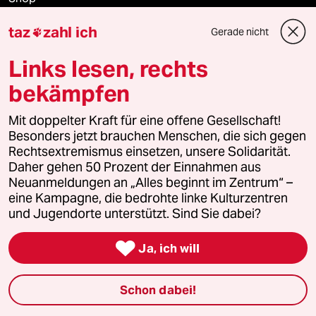
taz
zahl ich
Gerade nicht
Anzeigen

Links lesen, rechts
bekämpfen
Fragen & Hilfe
Mit doppelter Kraft für eine offene Gesellschaft!
Besonders jetzt brauchen Menschen, die sich gegen
Feedback
Rechtsextremismus einsetzen, unsere Solidarität.
Daher gehen 50 Prozent der Einnahmen aus
Aboservice
Neuanmeldungen an „Alles beginnt im Zentrum“ –
eine Kampagne, die bedrohte linke Kulturzentren
ePaper Login
und Jugendorte unterstützt. Sind Sie dabei?
Downloads für Abonnierende

Ja, ich will
Schon dabei!
© 2026 taz Verlags und Vertriebs GmbH