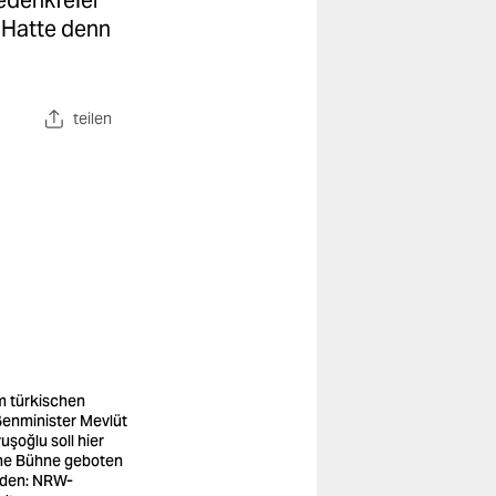
edenkfeier
 Hatte denn
teilen
 türkischen
enminister Mevlüt
uşoğlu soll hier
ne Bühne geboten
den: NRW-