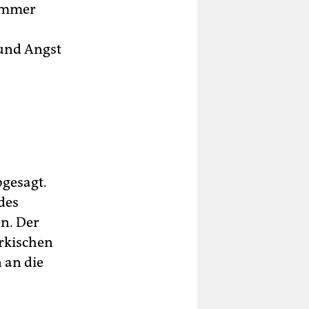
 immer
und Angst
bgesagt.
des
en. Der
rkischen
 an die