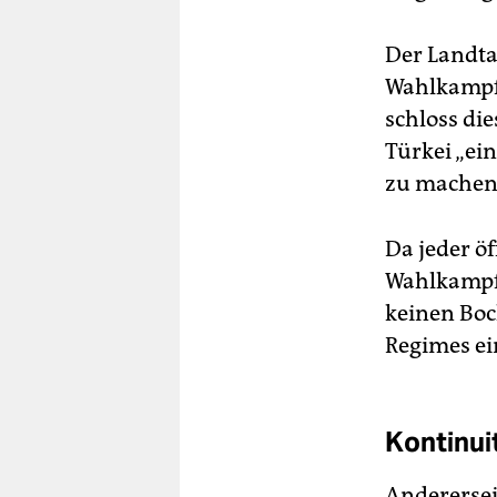
Der Landta
Wahlkampf
schloss di
Türkei „ei
zu machen“.
Da jeder öf
Wahlkampfa
keinen Boc
Regimes ei
Kontinui
Andererseit