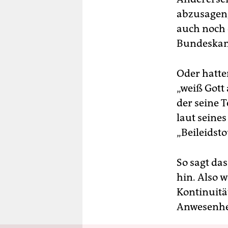
abzusagen,
auch noch 
Bundeskanz
Oder hatte
„weiß Gott
der seine 
laut seine
„Beileidst
So sagt da
hin. Also 
Kontinuitä
Anwesenhei