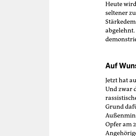
Heute wird
seltener z
Stärkedemo
abgelehnt.
demonstri
Auf Wun
Jetzt hat 
Und zwar d
rassistisc
Grund dafü
Außenminis
Opfer am 2
Angehörige