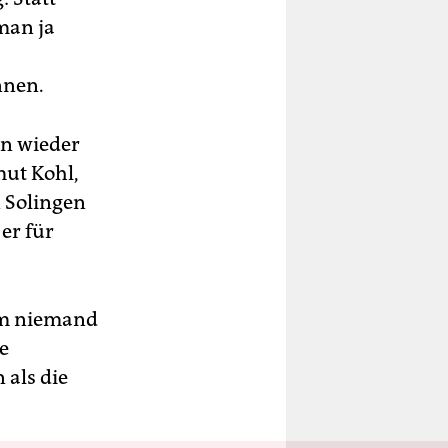
man ja
nnen.
on wieder
mut Kohl,
n Solingen
er für
em niemand
e
 als die