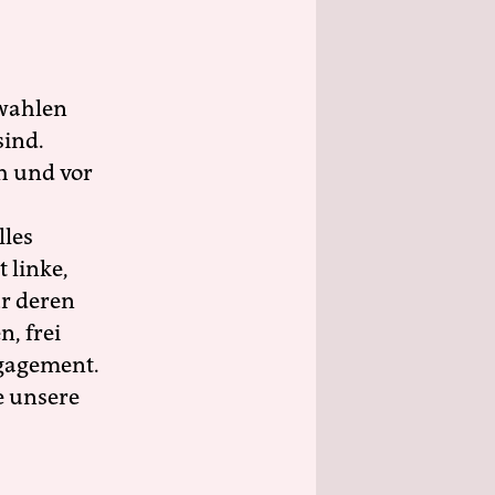
wahlen
sind.
h und vor
lles
 linke,
ür deren
n, frei
ngagement.
e unsere