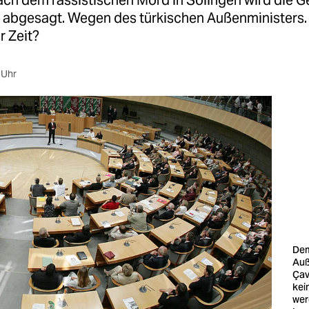
ach dem rassistischen Mord in Solingen wird die G
 abgesagt. Wegen des türkischen Außenministers.
r Zeit?
 Uhr
Dem
Auß
Çav
kei
wer