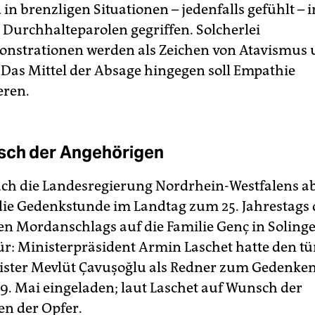
 in brenzligen Situationen – jedenfalls gefühlt –
u Durchhalteparolen gegriffen. Solcherlei
nstrationen werden als Zeichen von Atavismus 
 Das Mittel der Absage hingegen soll Empathie
eren.
sch der Angehörigen
auch die Landesregierung Nordrhein-Westfalens a
ie Gedenkstunde im Landtag zum 25. Jahrestags 
hen Mordanschlags auf die Familie Genç in Soling
r: Ministerpräsident Armin Laschet hatte den tü
ter Mevlüt Çavuşoğlu als Redner zum Gedenken
9. Mai eingeladen; laut Laschet auf Wunsch der
n der Opfer.