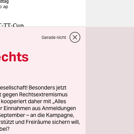
dtag
o: ap
BT-TT-Cup,
ner
Gerade nicht
), die
n-Anhalt,
echts
?“, Ralph
ie Absage
esellschaft! Besonders jetzt
rt gegen Rechtsextremismus
 Schwäche,
z kooperiert daher mit „Alles
ge
ller Einnahmen aus Anmeldungen
urde mit
. September – an die Kampagne,
Auch wenn
rstützt und Freiräume sichern will,
bei?
, ob der