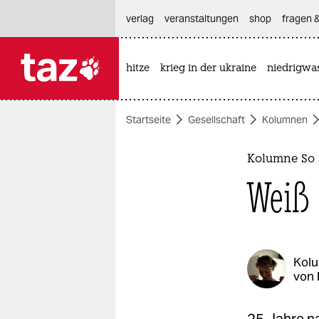
hautnavigation anspringen
hauptinhalt anspringen
footer anspringen
verlag
veranstaltungen
shop
fragen &
hitze
krieg in der ukraine
niedrigwa

taz zahl ich
taz zahl ich
Startseite
Gesellschaft
Kolumnen
themen
politik
Kolumne So 
Weiß 
öko
gesellschaft
kultur
Kol
von
sport