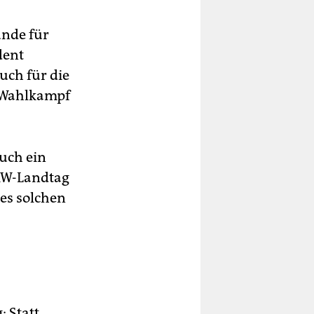
unde für
dent
uch für die
t Wahlkampf
auch ein
NRW-Landtag
nes solchen
: Statt