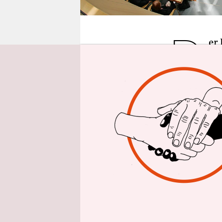
epaper login
D
er
da
Ha
Nazi-Demo 
die MDR-Ra
Hasenhüttl
liegt im Tr
Früher wur
wenn nicht 
Terroransc
den berühm
man das he