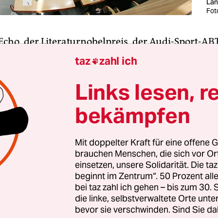
Lan
Fot
 Echo, der Literaturnobelpreis, der Audi-Sport-A
s Istanbul-Derby, der Frühschoppen der Halvera
taz
zahl ich

ndwerker, Bushidos Black Friday Tour (zum 2. Mal
in Göttingen, die Physik-Abi-Prüfung in Sachse
Links lesen, r
dio-Sendung „Darf man heute noch Neger sagen
bekämpfen
 den Bayern, Prinz Harry seine Flitterwochen: D
end.
Mit doppelter Kraft für eine offene G
brauchen Menschen, die sich vor O
de Absagen mindestens als Zeichen ungewollter
einsetzen, unsere Solidarität. Die ta
gleich als totale Kapitulation bewertet. Der bluti
beginnt im Zentrum“. 50 Prozent a
hlag bei den Olympischen Spielen in München w
bei taz zahl ich gehen – bis zum 30
ten Worten quittiert: „The games must go on.“ 
die linke, selbstverwaltete Orte unte
bevor sie verschwinden. Sind Sie da
ute kaum glauben mag, lässt sich drüber streiten