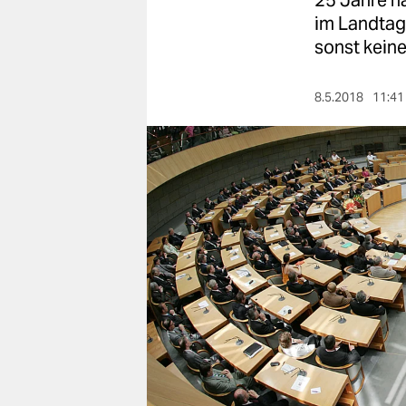
25 Jahre n
berlin
im Landtag
nord
sonst keine
wahrheit
8.5.2018
11:41
verlag
verlag
veranstaltungen
shop
fragen & hilfe
unterstützen
abo
genossenschaft