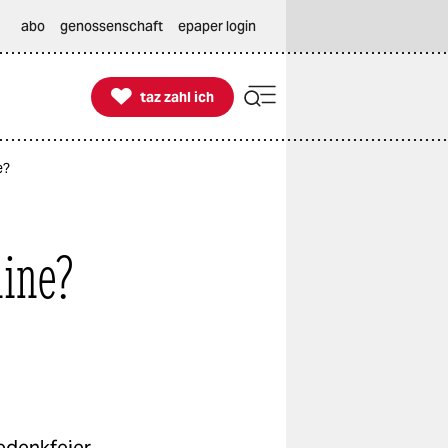
abo
genossenschaft
epaper login

taz zahl ich
taz zahl ich
e?
mine?