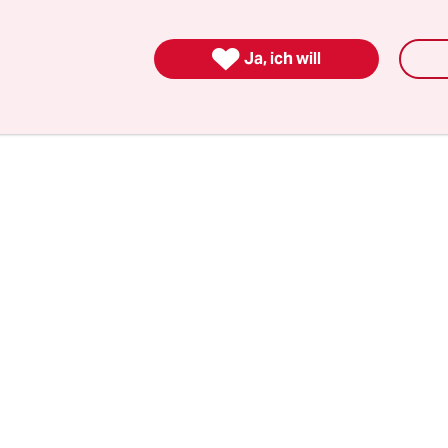
e Geist“, der im olympischen Eid beschworen wird,
fen erforderlich machte oder nicht.

Ja, ich will