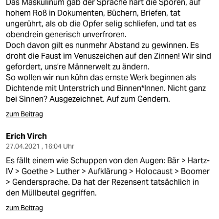
Das Maskulinum gab der Sprache hart die Sporen, auf
hohem Roß in Dokumenten, Büchern, Briefen, tat
ungerührt, als ob die Opfer selig schliefen, und tat es
obendrein generisch unverfroren.
Doch davon gilt es nunmehr Abstand zu gewinnen. Es
droht die Faust im Venuszeichen auf den Zinnen! Wir sind
gefordert, uns’re Männerwelt zu ändern.
So wollen wir nun kühn das ernste Werk beginnen als
Dichtende mit Unterstrich und Binnen*Innen. Nicht ganz
bei Sinnen? Ausgezeichnet. Auf zum Gendern.
zum Beitrag
Erich Virch
27.04.2021 , 16:04 Uhr
Es fällt einem wie Schuppen von den Augen: Bär > Hartz-
IV > Goethe > Luther > Aufklärung > Holocaust > Boomer
> Gendersprache. Da hat der Rezensent tatsächlich in
den Müllbeutel gegriffen.
zum Beitrag