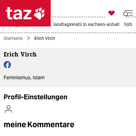

taz zahl ich
niedrigwasser
rente
landtagswahl in sachsen-anhalt
hybri

taz zahl ich
Startseite
Erich Virch
taz zahl ich
Erich Virch
themen
politik
Feminismus, Islam
öko
gesellschaft
Profil-Einstellungen
kultur
sport
meine Kommentare