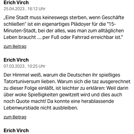
berlin
Erich Virch
25.04.2023 , 16:12 Uhr
nord
„Eine Stadt muss keineswegs sterben, wenn Geschäfte
schließen“ ist ein eigenartiges Plädoyer für die "15-
wahrheit
Minuten-Stadt, bei der alles, was man zum alltäglichen
Leben braucht … per Fuß oder Fahrrad erreichbar ist."
verlag
zum Beitrag
verlag
Erich Virch
veranstaltungen
07.03.2023 , 10:25 Uhr
Der Himmel weiß, warum die Deutschen ihr spießiges
shop
Tatortuniversum lieben. Warum sich die taz ausgerechnet
fragen & hilfe
zu dieser Folge einläßt, ist leichter zu erklären: Weil darin
über woke Spießigkeiten gewitzelt wird und dies auch
unterstützen
noch Quote macht! Da konnte eine herablassende
Lebenwurstiade nicht ausbleiben.
abo
zum Beitrag
genossenschaft
Erich Virch