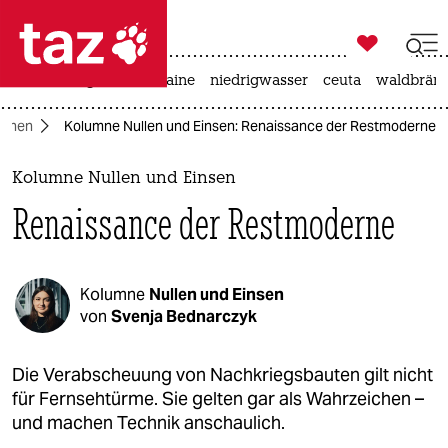

taz zahl ich
hitze
krieg in der ukraine
niedrigwasser
ceuta
waldbrän

taz zahl ich
umnen
Kolumne Nullen und Einsen: Renaissance der Restmoderne
taz zahl ich
themen
Kolumne Nullen und Einsen
Renaissance der Restmoderne
politik
öko
Kolumne
Nullen und Einsen
gesellschaft
von
Svenja Bednarczyk
kultur
Die Verabscheuung von Nachkriegsbauten gilt nicht
für Fernsehtürme. Sie gelten gar als Wahrzeichen –
sport
und machen Technik anschaulich.