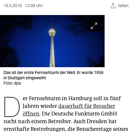
berlin
16.5.2018
12:08 Uhr
teilen
nord
wahrheit
verlag
verlag
veranstaltungen
Das ist der erste Fernsehturm der Welt. Er wurde 1956
shop
in Stuttgart eingeweiht
Foto: dpa
fragen & hilfe
D
unterstützen
er Fernsehturm in Hamburg soll in fünf
Jahren wieder
dauerhaft für Besucher
abo
öffnen
. Die Deutsche Funkturm GmbH
sucht nach einem Betreiber. Auch Dresden hat
genossenschaft
ernsthafte Bestrebungen, die Besucheretage seines