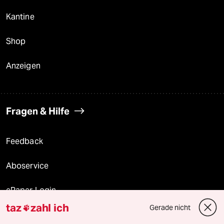
Kantine
Shop
Anzeigen
Fragen & Hilfe
Feedback
Aboservice
ePaper Login
taz
zahl ich
Gerade nicht

Downloads für Abonnierende