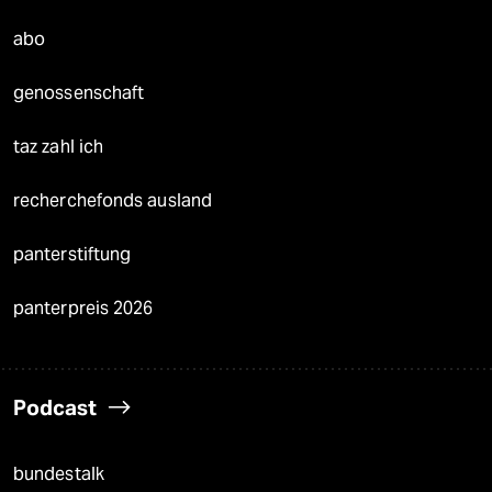
abo
genossenschaft
taz zahl ich
recherchefonds ausland
panterstiftung
panterpreis 2026
Podcast
bundestalk