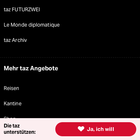
taz FUTURZWEI
Le Monde diplomatique
taz Archiv
Mehr taz Angebote
Reisen
Kantine
Shop
Die taz

Ja, ich will
unterstützen:
Anzeigen