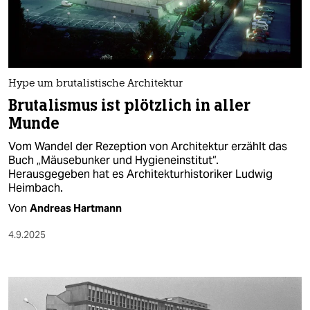
berlin
nord
wahrheit
Hype um brutalistische Architektur
verlag
Brutalismus ist plötzlich in aller
Munde
verlag
Vom Wandel der Rezeption von Architektur erzählt das
veranstaltungen
Buch „Mäusebunker und Hygieneinstitut“.
Herausgegeben hat es Architekturhistoriker Ludwig
shop
Heimbach.
fragen & hilfe
Von
Andreas Hartmann
unterstützen
4.9.2025
abo
genossenschaft