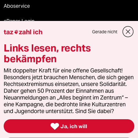
Aboservice
ePaper Login
taz
zahl ich
Gerade nicht

Downloads für Abonnierende
Links lesen, rechts
bekämpfen
© 2026 taz Verlags und Vertriebs GmbH
Mit doppelter Kraft für eine offene Gesellschaft!
Alle Rechte vorbehalten. Bei rechtlichen Fragen oder für Genehmigungen
wenden Sie sich bitte an
lizenzen@taz.de
Besonders jetzt brauchen Menschen, die sich gegen
Rechtsextremismus einsetzen, unsere Solidarität.
Daher gehen 50 Prozent der Einnahmen aus
Feedback
Redaktionsstatut
Kommune-Richtlinien
KI-
Neuanmeldungen an „Alles beginnt im Zentrum“ –
eine Kampagne, die bedrohte linke Kulturzentren
Leitlinie
Informant
Datenschutz
Impressum
AGB
und Jugendorte unterstützt. Sind Sie dabei?
Seitenwende
Einwilligungen widerrufen (Ads)

Ja, ich will