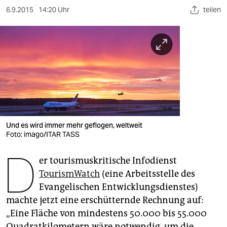
berlin
6.9.2015
14:20 Uhr
teilen
nord
wahrheit
verlag
verlag
veranstaltungen
Und es wird immer mehr geflogen, weltweit
shop
Foto: imago/ITAR TASS
fragen & hilfe
D
er tourismuskritische Infodienst
unterstützen
TourismWatch
(eine Arbeitsstelle des
Evangelischen Entwicklungsdienstes)
abo
machte jetzt eine erschütternde Rechnung auf:
genossenschaft
„Eine Fläche von mindestens 50.000 bis 55.000
Quadratkilometern wäre notwendig, um die