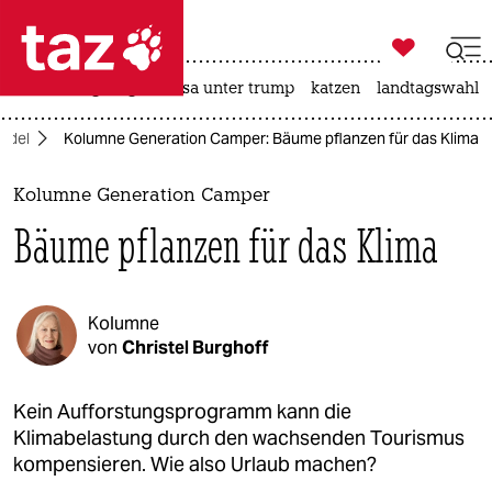

taz zahl ich
hitze
bergsteigen
usa unter trump
katzen
landtagswahl i

taz zahl ich
ndel
Kolumne Generation Camper: Bäume pflanzen für das Klima
taz zahl ich
themen
Kolumne Generation Camper
Bäume pflanzen für das Klima
politik
öko
Kolumne
gesellschaft
von
Christel Burghoff
kultur
Kein Aufforstungsprogramm kann die
Klimabelastung durch den wachsenden Tourismus
sport
kompensieren. Wie also Urlaub machen?