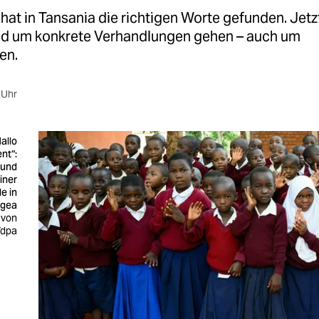
hat in Tansania die richtigen Worte gefunden. Jet
d um konkrete Verhandlungen gehen – auch um
en.
 Uhr
allo
nt“:
 und
iner
e in
gea
 von
/dpa