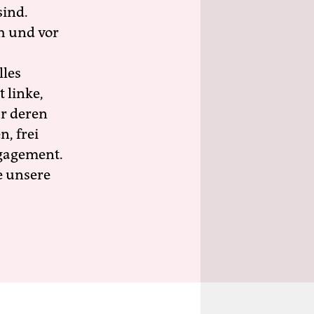
sind.
h und vor
lles
 linke,
ür deren
n, frei
ngagement.
e unsere