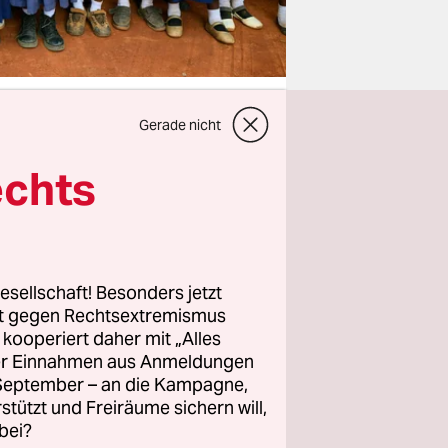
Gerade nicht
echts
tigen
r Satz im
dskämpfer
esellschaft! Besonders jetzt
rt gegen Rechtsextremismus
undenkbar
z kooperiert daher mit „Alles
ller Einnahmen aus Anmeldungen
. September – an die Kampagne,
rstützt und Freiräume sichern will,
der
bei?
ässlich des