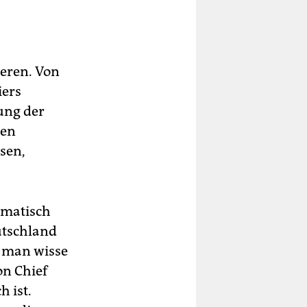
ieren. Von
iers
ung der
sen
ssen,
omatisch
utschland
, man wisse
on Chief
h ist.