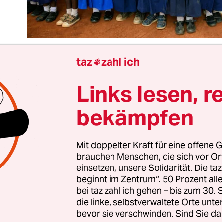
taz
zahl ich

Links lesen, r
t
seiner Bitte um „Verzeihung“ für Deutschlands
olonialverbrechen im heutigen Tansania
hat
bekämpfen
undespräsident Frank-Walter Steinmeier die rich
nden. „Ich verneige mich vor den Helden“ – diese
einer Gedenkstätte für antikoloniale Widerstan
Mit doppelter Kraft für eine offene G
brauchen Menschen, die sich vor O
vor Kurzem für ein deutsches Staatsoberhaupt 
einsetzen, unsere Solidarität. Die ta
beginnt im Zentrum“. 50 Prozent a
bei taz zahl ich gehen – bis zum 30
die linke, selbstverwaltete Orte unte
ielen auch nicht einfach bei einer Fensterrede in 
bevor sie verschwinden. Sind Sie da
t,
sondern am entlegenen Gedenkort Songea
, anl