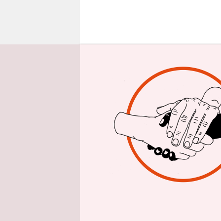
epaper login
M
i
K
B
Worte gefu
Gästebuch 
wäre noch 
gewesen.
Die Worte f
Hauptstad