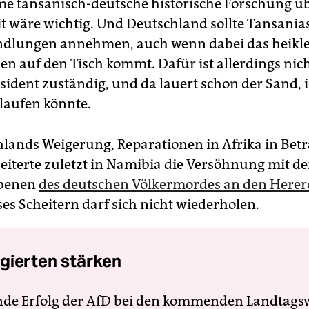
 tansanisch-deutsche historische Forschung üb
it wäre wichtig. Und Deutschland sollte Tansani
ndlungen annehmen, auch wenn dabei das heikl
en auf den Tisch kommt. Dafür ist allerdings nich
ident zuständig, und da lauert schon der Sand, 
laufen könnte.
lands Weigerung, Reparationen in Afrika in Betr
heiterte zuletzt in Namibia die Versöhnung mit d
ebenen
des deutschen Völkermordes an den Herer
ses Scheitern darf sich nicht wiederholen.
gierten stärken
nde Erfolg der AfD bei den kommenden Landtags