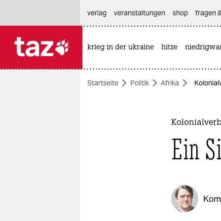
hautnavigation anspringen
hauptinhalt anspringen
footer anspringen
verlag
veranstaltungen
shop
fragen &
krieg in der ukraine
hitze
niedrigwa

taz zahl ich
taz zahl ich
Startseite
Politik
Afrika
Kolonial
themen
politik
Kolonialver
öko
Ein S
gesellschaft
kultur
Kom
sport