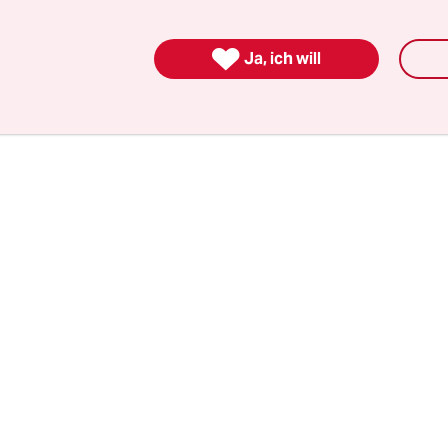
zwischen Steinmeier und Nachkommen von Chief 
em hingerichteten Anführer des Maji-Maji-Aufs

Ja, ich will
 Deutsch-Ostafrika, der der größte Aufstand ge
Kolonialterror in Afrikas Geschichte war. Das sin