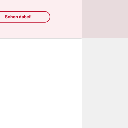
Songea
tands im
Schon dabei!
gen
d wichtige