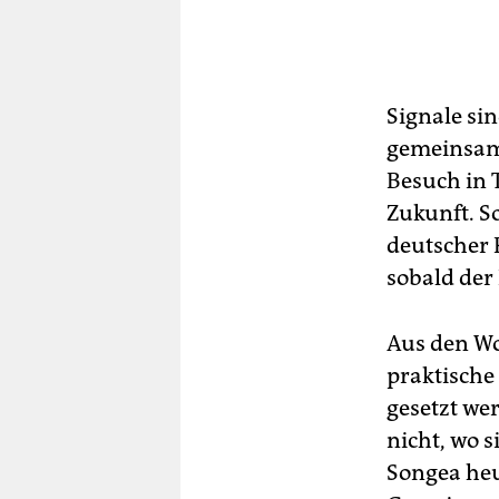
Signale sin
gemeinsame
Besuch in 
Zukunft. So
deutscher P
sobald der 
Aus den Wo
praktische
gesetzt we
nicht, wo 
Songea heut