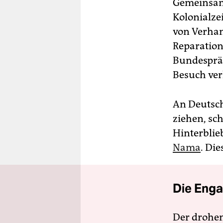
Gemeinsame
Kolonialze
von Verha
Reparation
Bundespräs
Besuch ver
An Deutsch
ziehen, sc
Hinterbli
Nama
. Die
Die Enga
Der drohe