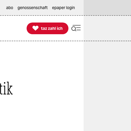
abo
genossenschaft
epaper login

taz zahl ich
taz zahl ich
tik