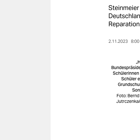
berlin
Steinmeier 
nord
Deutschlan
Reparation
wahrheit
verlag
2.11.2023
8:00
verlag
„H
veranstaltungen
Bundespräside
Schülerinnen
Schüler e
shop
Grundschul
Son
fragen & hilfe
Foto: Bernd
Jutrczenka
unterstützen
abo
genossenschaft