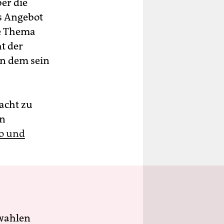
er die
as Angebot
e Thema
t der
in dem sein
acht zu
en
o und
wahlen