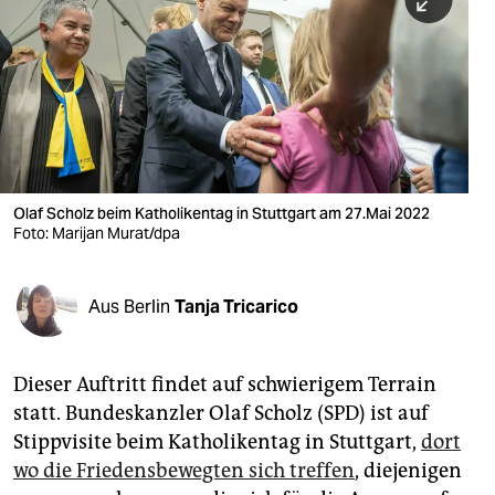
berlin
nord
wahrheit
verlag
verlag
Olaf Scholz beim Katholikentag in Stuttgart am 27.Mai 2022
Foto: Marijan Murat/dpa
veranstaltungen
shop
Aus Berlin
Tanja Tricarico
fragen & hilfe
unterstützen
Dieser Auftritt findet auf schwierigem Terrain
statt. Bundeskanzler Olaf Scholz (SPD) ist auf
abo
Stippvisite beim Katholikentag in Stuttgart,
dort
genossenschaft
wo die Friedensbewegten sich treffen
, diejenigen