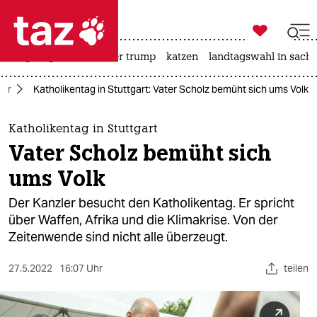

taz zahl ich
bergsteigen
usa unter trump
katzen
landtagswahl in sachs

taz zahl ich
ehr
Katholikentag in Stuttgart: Vater Scholz bemüht sich ums Volk
taz zahl ich
themen
Katholikentag in Stuttgart
Vater Scholz bemüht sich
politik
ums Volk
öko
Der Kanzler besucht den Katholikentag. Er spricht
über Waffen, Afrika und die Klimakrise. Von der
gesellschaft
Zeitenwende sind nicht alle überzeugt.
kultur
27.5.2022
16:07 Uhr
teilen
sport