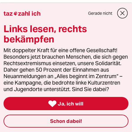
Jim Hawkins
taz
zahl ich
Gerade nicht

27.05.2022
,
16:18 Uhr
Olaf Scholz und Nora Bossong auf dem
Links lesen, rechts
Katholikentag.
bekämpfen
Allein dieser Satz reicht aus, um sich quälend
langsam zu Tode zu langweilen.
Mit doppelter Kraft für eine offene Gesellschaft!
Besonders jetzt brauchen Menschen, die sich gegen
Rechtsextremismus einsetzen, unsere Solidarität.
Ringelnatz1
R
Daher gehen 50 Prozent der Einnahmen aus
27.05.2022
,
22:59 Uhr
Neuanmeldungen an „Alles beginnt im Zentrum“ –
eine Kampagne, die bedrohte linke Kulturzentren
@Jim Hawkins:
und Jugendorte unterstützt. Sind Sie dabei?
....Zu ihrer Vorstellung von Kirche
sagte die Schriftstellerin: "Die Kirche

Ja, ich will
darf auf keinen Fall so werden, wie
man es in Berlin-Mitte angemessen
fände. Sie ist eben nicht nur Caritas,
Schon dabei!
sondern auch Contemplatio. Und
damit meine ich nicht Weltfremdheit,