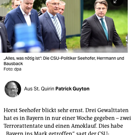
berlin
nord
wahrheit
verlag
verlag
„Alles, was nötig ist“: Die CSU-Politiker Seehofer, Herrmann und
Bausback
veranstaltungen
Foto: dpa
shop
fragen & hilfe
Aus St. Quirin
Patrick Guyton
unterstützen
Horst Seehofer blickt sehr ernst. Drei Gewalttaten
abo
hat es in Bayern in nur einer Woche gegeben – zwei
genossenschaft
Terrorattentate und einen Amoklauf. Dies habe
„Bayern ins Mark getroffen“, sagt der CSU-