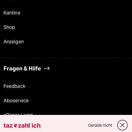
Kantine
Shop
Anzeigen
Fragen & Hilfe
Feedback
Aboservice
ePaper Login
taz
zahl ich
Gerade nicht

Downloads für Abonnierende