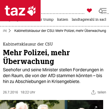

taz zahl ich
bergsteigen
usa unter trump
katzen
landtagswahl in sachs

taz zahl ich
lucht
Kabinettsklausur der CSU: Mehr Polizei, mehr Überwachung
taz zahl ich
themen
Kabinettsklausur der CSU
Mehr Polizei, mehr
politik
Überwachung
öko
Seehofer und seine Minister stellen Forderungen in
den Raum, die von der AfD stammen könnten – bis
gesellschaft
hin zu Abschiebungen in Krisengebiete.
kultur
26.7.2016
18:22 Uhr
teilen
sport