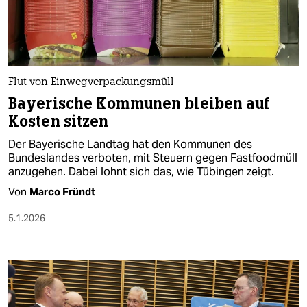
berlin
nord
wahrheit
Flut von Einwegverpackungsmüll
verlag
Bayerische Kommunen bleiben auf
Kosten sitzen
verlag
Der Bayerische Landtag hat den Kommunen des
veranstaltungen
Bundeslandes verboten, mit Steuern gegen Fastfoodmüll
anzugehen. Dabei lohnt sich das, wie Tübingen zeigt.
shop
Von
Marco Fründt
fragen & hilfe
5.1.2026
unterstützen
abo
genossenschaft