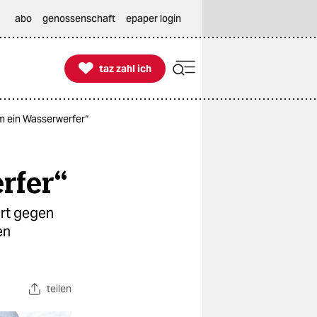
abo
genossenschaft
epaper login

taz zahl ich
taz zahl ich
am ein Wasserwerfer“
rfer“
art gegen
en
teilen