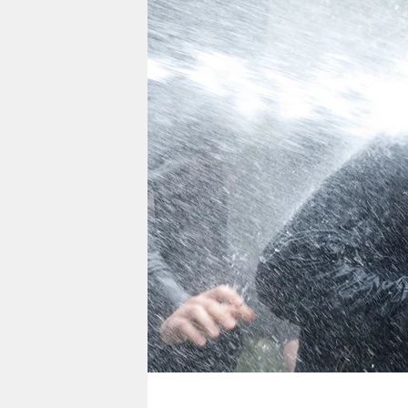
berlin
nord
wahrheit
verlag
verlag
veranstaltungen
shop
fragen & hilfe
unterstützen
abo
genossenschaft