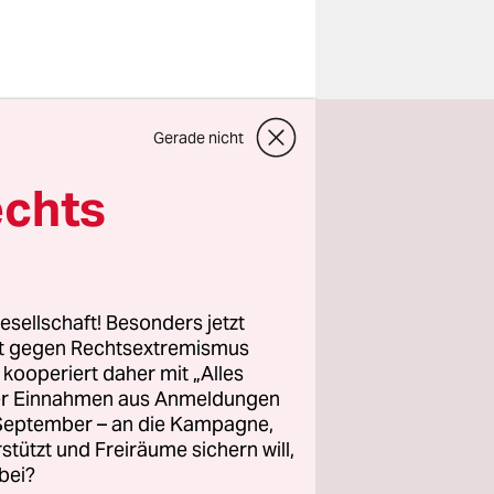
er
Gerade nicht
ttgart 21
echts
der Richter
ittag war
esellschaft! Besonders jetzt
nstrieren,
rt gegen Rechtsextremismus
z kooperiert daher mit „Alles
satz, ich
ller Einnahmen aus Anmeldungen
ssgarten
. September – an die Kampagne,
e erzählte,
rstützt und Freiräume sichern will,
bei?