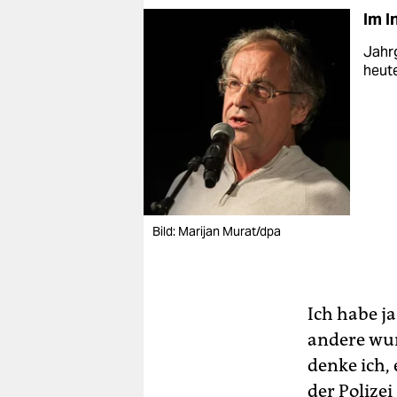
Im I
Jahr
heute
Bild: Marijan Murat/dpa
Ich habe ja
andere wur
denke ich,
der Polize