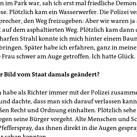
nn im Park war, sah ich erst mal friedliche Demo
se. Plötzlich kam ein Wasserwerfer. Die Polizei v
precher, den Weg freizugeben: Aber wir waren ja 
t auf dem asphaltierten Weg. Plötzlich kam dann 
harfen Strahl konnte ich mich hinter einem Bau
 bringen. Später habe ich erfahren, ganz in mein
 Frau schwer am Auge getroffen. Ich hatte Glück.
hr Bild vom Staat damals geändert?
Ich habe als Richter immer mit der Polizei zusamm
 und dachte, dass man sich darauf verlassen kann,
en Recht und Ordnung einhalten. Plötzlich sehe 
gegen seine Bürger vorgeht. Alte Menschen und Sc
Pfefferspray, das ihnen direkt in die Augen gespr
r sehen konnten.