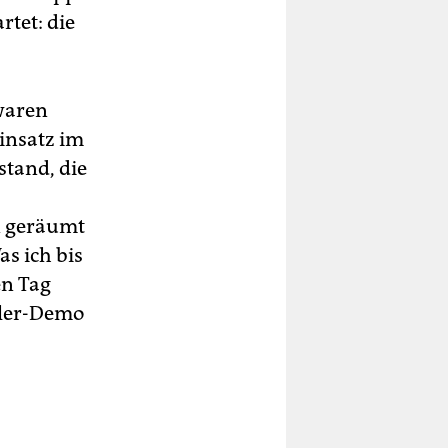
rtet: die
 waren
Einsatz im
tand, die
in geräumt
as ich bis
en Tag
üler-Demo