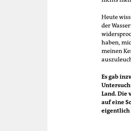
Heute wiss
der Wasser
widersproc
haben, mic
meinen Ken
auszuleuc
Es gab in
Untersuch
Land. Die 
auf eine S
eigentlich