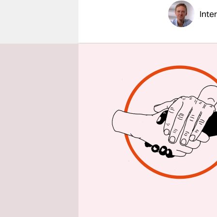
epaper login
Inte
taz: Herr 
Schlosspar
Demonstra
verhinder
Dieter Rei
am Landge
ich zufälli
ich war da
wollte mir
kam mir ei
dass sie vo