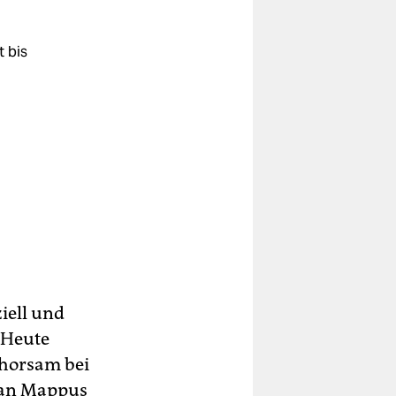
 bis
iell und
 Heute
ehorsam bei
efan Mappus