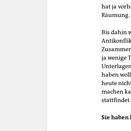
hat ja vorh
Räumung.
Bis dahin w
Antikonflik
Zusammenh
ja wenige T
Unterlagen
haben wollt
heute nich
machen kan
stattfindet.
Sie haben 