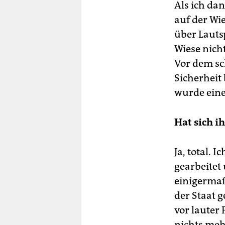
Als ich da
auf der Wie
über Lauts
Wiese nich
Vor dem sc
Sicherheit
wurde eine
Hat sich i
Ja, total. 
gearbeitet
einigermaß
der Staat 
vor lauter 
nichts meh