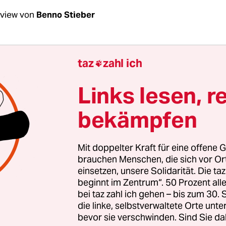
rview von
Benno Stieber
Reicherter, vor zehn Jahren fuhren im Stuttgart
taz
zahl ich

k die Wasserwerfer auf, um das Gelände von
nten zu räumen, die das Bahnhofs-Projekt
Stu
Links lesen, r
n wollten. Wie haben Sie
diesen Tag
erlebt?
bekämpfen
cherter:
Ich war vier Wochen vorher als Vorsitzen
richt in den Ruhestand gegangen. An dem Nachm
Mit doppelter Kraft für eine offene G
g sowieso in der Innenstadt. Ich wollte nicht demo
brauchen Menschen, die sich vor O
einsetzen, unsere Solidarität. Die ta
vor noch nie bei einer Demo oder einem Polizeiein
beginnt im Zentrum“. 50 Prozent a
 das nur ansehen. Schon auf dem Weg zum Schlo
bei taz zahl ich gehen – bis zum 30
n Mädchen mit total geröteten Augen entgegen, si
die linke, selbstverwaltete Orte unte
n der Polizei angegriffen wurde.
bevor sie verschwinden. Sind Sie da