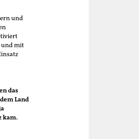
dern und
ten
tiviert
n und mit
Einsatz
en das
t dem Land
ja
z kam.