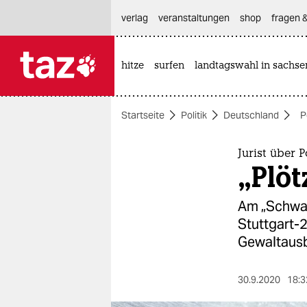
hautnavigation anspringen
hauptinhalt anspringen
footer anspringen
verlag
veranstaltungen
shop
fragen &
hitze
surfen
landtagswahl in sachse

taz zahl ich
taz zahl ich
Startseite
Politik
Deutschland
P
themen
politik
Jurist über 
„Plöt
öko
Am „Schwar
gesellschaft
Stuttgart-2
Gewaltausb
kultur
sport
30.9.2020
18:3