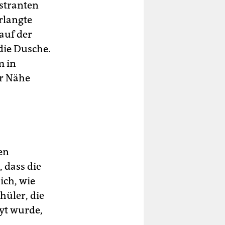
nstranten
erlangte
auf der
die Dusche.
m in
er Nähe
en
 dass die
ich, wie
hüler, die
ayt wurde,