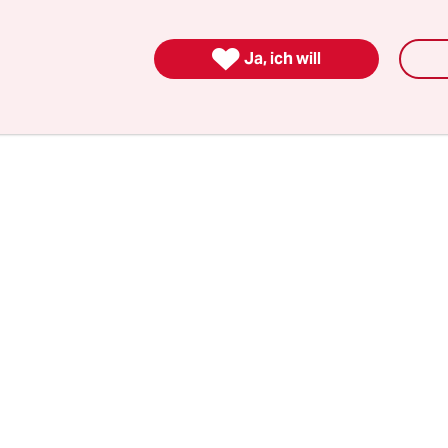
e im Schlossgarten ankamen?

Ja, ich will