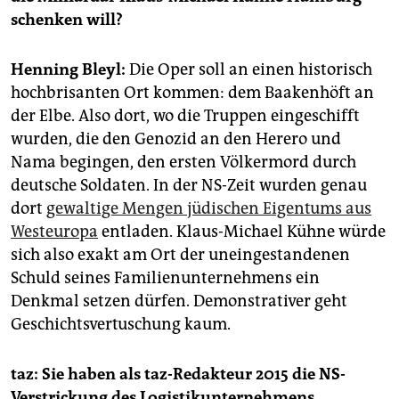
epaper login
schenken will?
Henning Bleyl:
Die Oper soll an einen historisch
hochbrisanten Ort kommen: dem Baakenhöft an
der Elbe. Also dort, wo die Truppen eingeschifft
wurden, die den Genozid an den Herero und
Nama begingen, den ersten Völkermord durch
deutsche Soldaten. In der NS-Zeit wurden genau
dort
gewaltige Mengen jüdischen Eigentums aus
Westeuropa
entladen. Klaus-Michael Kühne würde
sich also exakt am Ort der uneingestandenen
Schuld seines Familienunternehmens ein
Denkmal setzen dürfen. Demonstrativer geht
Geschichtsvertuschung kaum.
taz: Sie haben als taz-Redakteur 2015 die NS-
Verstrickung des Logistikunternehmens