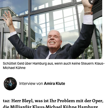
berlin
nord
wahrheit
verlag
verlag
veranstaltungen
shop
Schüttet Geld über Hamburg aus, wenn auch keine Steuern: Klaus-
Michael Kühne
fragen & hilfe
unterstützen
Interview von
Amira Klute
abo
genossenschaft
taz: Herr Bleyl, was ist Ihr Problem mit der Oper,
die Milliardär Klaus-Michael Kühne Hamburg