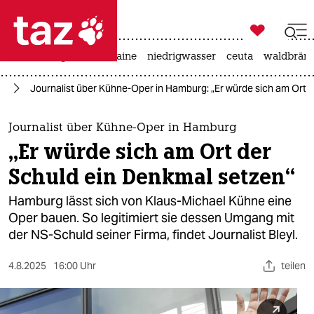

taz zahl ich
hitze
krieg in der ukraine
niedrigwasser
ceuta
waldbrän

taz zahl ich
g“
Journalist über Kühne-Oper in Hamburg: „Er würde sich am Ort 
taz zahl ich
themen
Journalist über Kühne-Oper in Hamburg
„Er würde sich am Ort der
politik
Schuld ein Denkmal setzen“
öko
Hamburg lässt sich von Klaus-Michael Kühne eine
Oper bauen. So legitimiert sie dessen Umgang mit
gesellschaft
der NS-Schuld seiner Firma, findet Journalist Bleyl.
kultur
4.8.2025
16:00 Uhr
teilen
sport