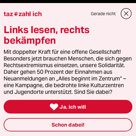
taz Blogs
taz
zahl ich
Gerade nicht

taz FUTURZWEI
Links lesen, rechts
bekämpfen
Le Monde diplomatique
Mit doppelter Kraft für eine offene Gesellschaft!
taz Archiv
Besonders jetzt brauchen Menschen, die sich gegen
Rechtsextremismus einsetzen, unsere Solidarität.
Daher gehen 50 Prozent der Einnahmen aus
Neuanmeldungen an „Alles beginnt im Zentrum“ –
Mehr taz Angebote
eine Kampagne, die bedrohte linke Kulturzentren
und Jugendorte unterstützt. Sind Sie dabei?
Reisen

Ja, ich will
Kantine
Schon dabei!
Shop