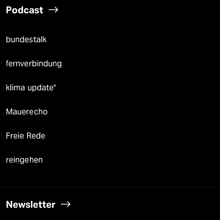
Podcast
bundestalk
fernverbindung
klima update°
Mauerecho
Freie Rede
reingehen
Newsletter