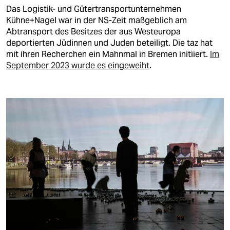
berlin
Das Logistik- und Gütertransportunternehmen
Kühne+Nagel war in der NS-Zeit maßgeblich am
nord
Abtransport des Besitzes der aus Westeuropa
deportierten Jüdinnen und Juden beteiligt. Die taz hat
wahrheit
mit ihren Recherchen ein Mahnmal in Bremen initiiert.
Im
September 2023 wurde es eingeweiht
.
verlag
verlag
veranstaltungen
shop
fragen & hilfe
unterstützen
abo
genossenschaft