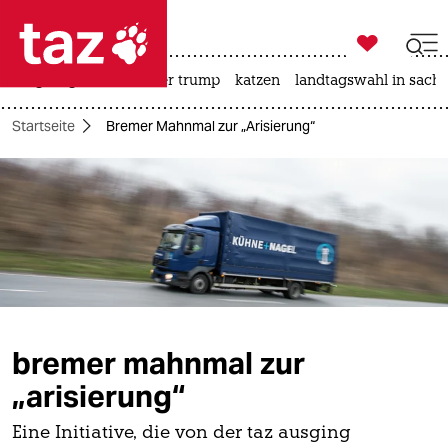

taz zahl ich
bergsteigen
usa unter trump
katzen
landtagswahl in sachs

taz zahl ich
Startseite
Bremer Mahnmal zur „Arisierung“
taz zahl ich
themen
politik
öko
gesellschaft
bremer mahnmal zur
kultur
„arisierung“
sport
Eine Initiative, die von der taz ausging