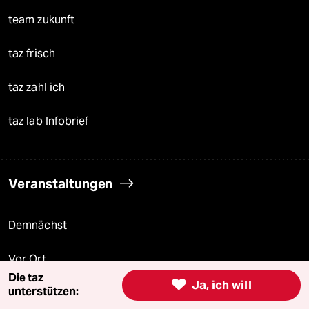
team zukunft
taz frisch
taz zahl ich
taz lab Infobrief
Veranstaltungen
Demnächst
Vor Ort
Die taz

Ja, ich will
unterstützen:
Live im Stream