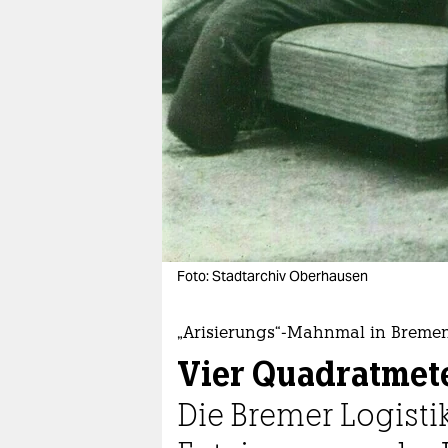
berlin
nord
wahrheit
verlag
verlag
veranstaltungen
shop
Foto: Stadtarchiv Oberhausen
fragen & hilfe
unterstützen
„Arisierungs“-Mahnmal in Breme
Vier Quadratmet
abo
Die Bremer Logisti
genossenschaft