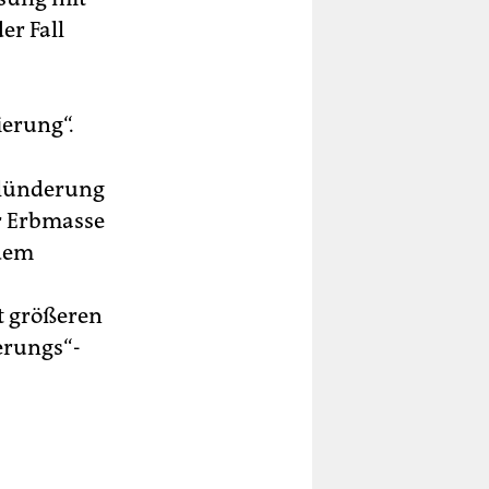
er Fall
erung“.
plünderung
r Erbmasse
 dem
t größeren
erungs“-