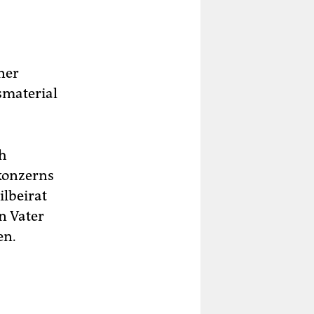
ner
smaterial
ch
kkonzerns
ilbeirat
en Vater
en.