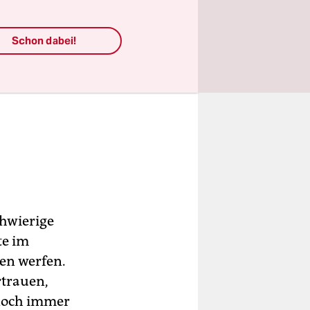
chte.
Schon dabei!
hwierige
te im
en werfen.
rtrauen,
 noch immer