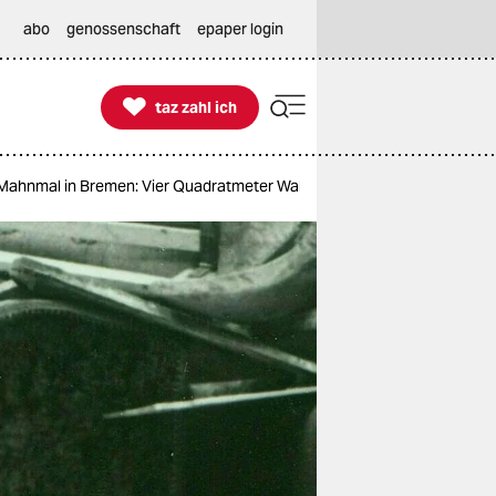
abo
genossenschaft
epaper login

taz zahl ich
taz zahl ich
-Mahnmal in Bremen: Vier Quadratmeter Wahrheit