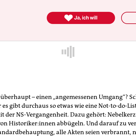
emessenen Umgang mit der Unternehmensgeschi

Ja, ich will
s überhaupt – einen „angemessenen Umgang“? Sc
 es gibt durchaus so etwas wie eine Not-to-do-Lis
 der NS-Vergangenheit. Dazu gehört: Nebelkerz
n His­to­ri­ke­r:in­nen abbügeln. Und darauf zu ve
tandardbehauptung, alle Akten seien verbrannt,