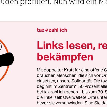
uden profitiert. Nun wird ein
 Uhr
taz
zahl ich

Henning Bleyl
Links lesen, r
bekämpfen
r gesetzte Mittfünfziger im dunklen Anzug wird 
ngeduldig. „Es ist gleich viertel vor zehn, da will 
icht mehr über den Nationalsozialismus reden!“
Mit doppelter Kraft für eine offene G
brauchen Menschen, die sich vor O
r, betont freundlich, für
ein großformatiges Baup
einsetzen, unsere Solidarität. Die ta
ma geworben
, in bester Bremer Innenstadtlage. 
beginnt im Zentrum“. 50 Prozent a
itzung im zuständigen Stadtteilbeirat anders als 
bei taz zahl ich gehen – bis zum 30
g, der nun in Rage gerät, braucht dessen Segen fü
die linke, selbstverwaltete Orte unte
bevor sie verschwinden. Sind Sie da
einer Firma, Kühne + Nagel – aber keine Debatte