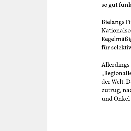
so gut funk
Bielangs F
Nationalso
Regelmäßi
für selekti
Allerdings 
„Regionall
der Welt. D
zutrug, na
und Onkel 