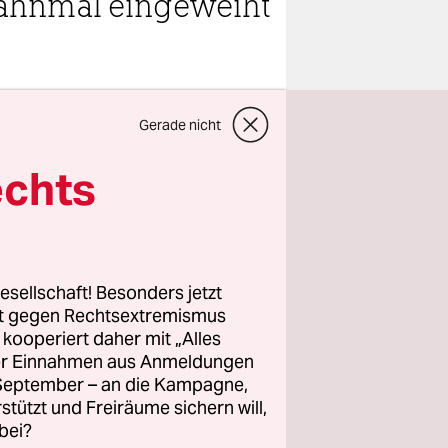
 Mahnmal eingeweiht
teilen
Gerade nicht
echts
allmählich
ich doch
 Zuvor hat
esellschaft! Besonders jetzt
rt gegen Rechtsextremismus
rojekt
z kooperiert daher mit „Alles
Doch dann
ller Einnahmen aus Anmeldungen
gedacht.
. September – an die Kampagne,
r die
rstützt und Freiräume sichern will,
bei?
n über