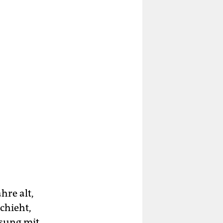
hre alt,
chieht,
ssung mit