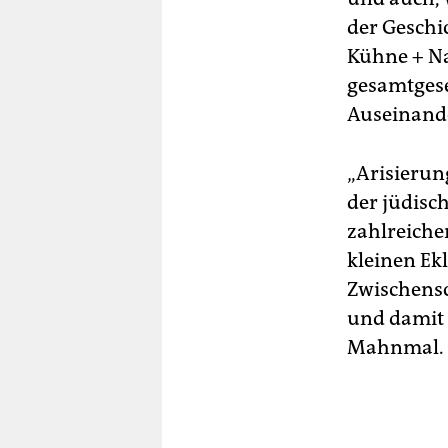
der Geschic
Kühne + Na
gesamtgese
Auseinand
„Arisierun
der jüdisc
zahlreiche
kleinen Ekl
Zwischensc
und damit 
Mahnmal. D