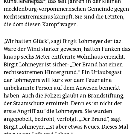
Künstlerehepaar, das seit Jahren in der kleinen
epaper login
mecklenburg-vorpommernschen Gemeinde gegen
Rechtsextremismus kämpft. Sie sind die Letzten,
die dort diesen Kampf wagen.
„Wir hatten Glück“, sagt Birgit Lohmeyer der taz.
Wäre der Wind stärker gewesen, hätten Funken das
knapp sechs Meter entfernte Wohnhaus erreicht.
Birgit Lohmeyer ist sicher: „Der Brand hat einen
rechtsextremen Hintergrund.“ Ein Urlaubsgast
der Lohmeyers will kurz vor dem Feuer eine
unbekannte Person auf dem Anwesen bemerkt
haben. Auch die Polizei glaubt an Brandstiftung,
der Staatsschutz ermittelt. Denn es ist nicht der
erste Angriff auf die Lohmeyers. Sie wurden
angepöbelt, bedroht, verfolgt. „Der Brand“, sagt
Birgit Lohmeyer, „ist aber etwas Neues. Dieses Mal