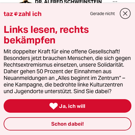
DR. ALFRED SCHWEINSTEIN
15.08.2015
,
10:02 Uhr
taz
zahl ich
Gerade nicht

@4932 (Profil gelöscht):
Sie haben offenbar nicht gemerkt,
Links lesen, rechts
daß "Jetzt wissen Sie, worum sich ein
bekämpfen
doitscher Generalbundesanwalt zu
kümmern hat." ironisch gemeint ist.
Mit doppelter Kraft für eine offene Gesellschaft!
Natürlich teile ich Ihre Ansicht voll
Besonders jetzt brauchen Menschen, die sich gegen
und ganz.
Rechtsextremismus einsetzen, unsere Solidarität.
Daher gehen 50 Prozent der Einnahmen aus
Neuanmeldungen an „Alles beginnt im Zentrum“ –
eine Kampagne, die bedrohte linke Kulturzentren
Wurstprofessor
und Jugendorte unterstützt. Sind Sie dabei?
13.08.2015
,
19:47 Uhr
Daß an so einem Ort ausgerechnet ein

Ja, ich will
Finkelstein lange gestanden hat, kann ich mir
nicht vorstellen.
Schon dabei!
Dieses Jamel hat 29 Einwohner, davon sind die