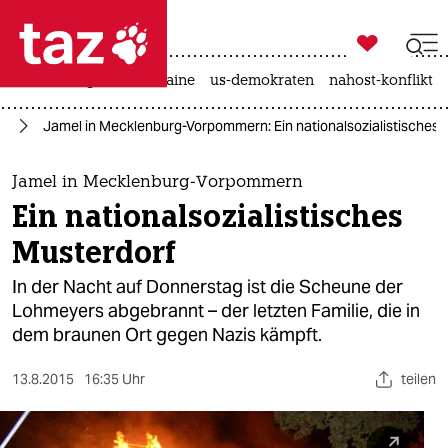

taz zahl ich
hitze
krieg in der ukraine
us-demokraten
nahost-konflikt

taz zahl ich
us
Jamel in Mecklenburg-Vorpommern: Ein nationalsozialistisches 
taz zahl ich
themen
Jamel in Mecklenburg-Vorpommern
Ein nationalsozialistisches
politik
Musterdorf
öko
In der Nacht auf Donnerstag ist die Scheune der
Lohmeyers abgebrannt – der letzten Familie, die in
gesellschaft
dem braunen Ort gegen Nazis kämpft.
kultur
13.8.2015
16:35 Uhr
teilen
sport