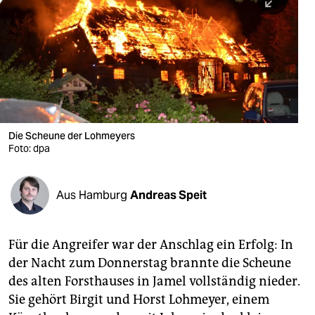
berlin
nord
wahrheit
verlag
verlag
Die Scheune der Lohmeyers
Foto: dpa
veranstaltungen
shop
Aus Hamburg
Andreas Speit
fragen & hilfe
unterstützen
Für die Angreifer war der Anschlag ein Erfolg: In
der Nacht zum Donnerstag brannte die Scheune
abo
des alten Forsthauses in Jamel vollständig nieder.
genossenschaft
Sie gehört Birgit und Horst Lohmeyer, einem